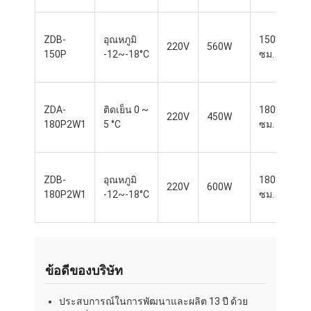
ทัวร์โรงงาน
ZDB-
อุณหภูมิ
150*76*85
การควบคุมคุณภาพ
220V
560W
150P
-12~-18°C
ซม.
ติดต่อเรา
ข่าว
ZDA-
ติดเย็น 0 ~
180*76*85
220V
450W
180P2W1
5 °C
ซม.
กรณี
ZDB-
อุณหภูมิ
180*76*85
220V
600W
180P2W1
-12~-18°C
ซม.
สายการผลิตเบเกอรี่
เครื่องผสมแป้ง
เครื่องตีไข่เชิงพาณิชย์
ข้อดีของบริษัท
แบ่งรอบ
ประสบการณ์ในการพัฒนาและผลิต 13 ปี ด้วย