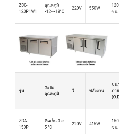
ZDB-
อุณหภูมิ
120*76*85
220V
550W
120P1W1
-12~-18°C
ซม.
ขนาด
ระยะ
รุ่น
วี
พลังงาน
ภายนอก
อุณหภูมิ
(O.D.)
หน้าแรก
สินค้า
ZDA-
ติดเย็น 0 ~
150*76*85
220V
415W
เกี่ยวกับเรา
150P
5 °C
ซม.