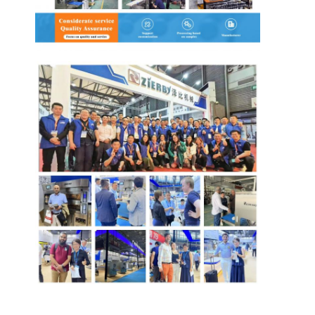
อุปกรณ์เบเกอรี่ขนาดเล็ก
ตู้แช่จอแสดงผลเชิงพาณิชย์
เครื่องเย็นบนโต๊ะทํางาน
บลาสท์ชิลเลอร์
เครื่องทำน้ำแข็ง
ตู้โชว์เบเกอรี่