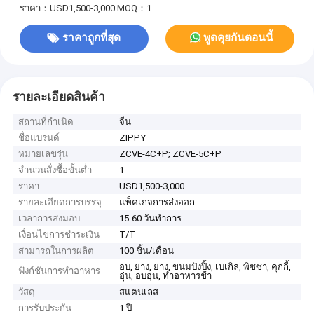
ราคา：USD1,500-3,000
MOQ：1
ราคาถูกที่สุด
พูดคุยกันตอนนี้
รายละเอียดสินค้า
สถานที่กำเนิด
จีน
ชื่อแบรนด์
ZIPPY
หมายเลขรุ่น
ZCVE-4C+P; ZCVE-5C+P
จำนวนสั่งซื้อขั้นต่ำ
1
ราคา
USD1,500-3,000
รายละเอียดการบรรจุ
แพ็คเกจการส่งออก
เวลาการส่งมอบ
15-60 วันทำการ
เงื่อนไขการชำระเงิน
T/T
สามารถในการผลิต
100 ชิ้น/เดือน
อบ, ย่าง, ย่าง, ขนมปังปิ้ง, เบเกิล, พิซซ่า, คุกกี้,
ฟังก์ชันการทำอาหาร
อุ่น, อบอุ่น, ทำอาหารช้า
วัสดุ
สแตนเลส
การรับประกัน
1 ปี