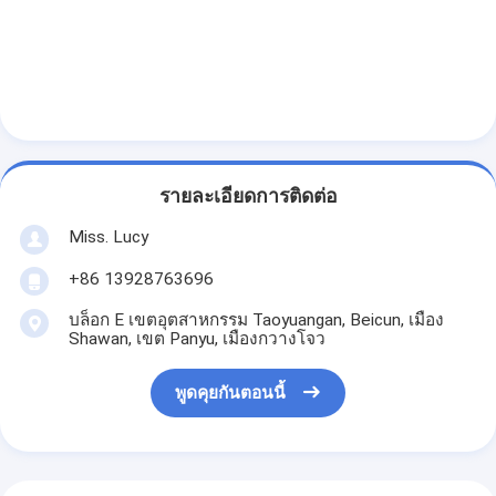
อุปกรณ์เบเกอรี่ขนาดเล็ก
ตู้แช่จอแสดงผลเชิงพาณิชย์
เครื่องเย็นบนโต๊ะทํางาน
บลาสท์ชิลเลอร์
รายละเอียดการติดต่อ
เครื่องทำน้ำแข็ง
Miss. Lucy
ตู้โชว์เบเกอรี่
+86 13928763696
บล็อก E เขตอุตสาหกรรม Taoyuangan, Beicun, เมือง
Shawan, เขต Panyu, เมืองกวางโจว
พูดคุยกันตอนนี้