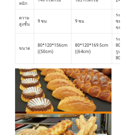
149 กิโลกรัม
185 กิโลกรัม
245 กิโลก
หนัก
ระเบียงอา
ความ
9 ซม.
9 ซม.
ซม.
สูงชั้น
ขนาด: 7.5
ระบบพายุ:
80*120*156cm
80*120*169.5cm
80*120*2
ขนาด
((50cm)
((64cm)
รูปแบบปกต
80*120*
หน้าแรก
สินค้า
เกี่ยวกับเรา