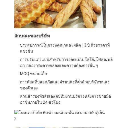
ทัวร์โรงงาน
การควบคุมคุณภาพ
ติดต่อเรา
ลักษณะของบริษัท
ข่าว
ประสบการณ์ในการพัฒนาและผลิต 13 ปี ด้วยราคาที่
แข่งขัน
กรณี
การปรับแต่งแบบสําหรับการออกแบบ, โลโก้, โฟลต, พล็
อก, กล่องกระดาษกล่องและความต้องการอื่น ๆ
MOQ ขนาดเล็ก
สายการผลิตเบเกอรี่
การพัสดุที่ปลอดภัยและค่าขนส่งที่ต่ําด้วยบริษัทขนส่ง
ของตัวเอง
เครื่องผสมแป้ง
ส่วนสํารองที่ผลิตเอง กับทีมงานบริการหลังการขายมือ
อาชีพภายใน 24 ชั่วโมง
เครื่องตีไข่เชิงพาณิชย์
แบ่งรอบ