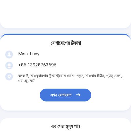
ছোট বেকারি সরঞ্জাম
বাণিজ্যিক ডিসপ্লে ফ্রিজার
ওয়ার্কবেঞ্চ ফ্রিজার
ব্লাস্ট চিলার
যোগাযোগের ঠিকানা
বরফ তৈরিকারক
Miss. Lucy
+86 13928763696
বেকারি ডিসপ্লে ক্যাবিনেট
ব্লক ই, তাওয়ুয়ানগান ইন্ডাস্ট্রিয়াল জোন, বেকুন, শাওয়ান টাউন, প্যানু জেলা,
গুয়াংজু সিটি
এখন যোগাযোগ
এর সেরা মূল্য পান