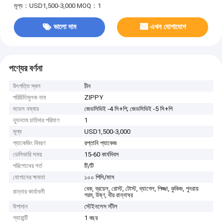
মূল্য：USD1,500-3,000
MOQ：1
ভালো দাম
এখন যোগাযোগ
পণ্যের বর্ণনা
উৎপত্তি স্থল
চীন
পরিচিতিমুলক নাম
ZIPPY
মডেল নম্বার
জেডসিভিই -4 সি+পি; জেডসিভিই -5 সি+পি
ন্যূনতম চাহিদার পরিমাণ
1
মূল্য
USD1,500-3,000
প্যাকেজিং বিবরণ
রপ্তানি প্যাকেজ
ডেলিভারি সময়
15-60 কার্যদিবস
পরিশোধের শর্ত
টি/টি
যোগানের ক্ষমতা
১০০ পিসি/মাস
বেক, ব্রয়েল, রোস্ট, টোস্ট, ব্যাগেল, পিজ্জা, কুকিজ, পুনরায়
রান্নার কার্যাবলী
গরম, উষ্ণ, ধীর রান্নাঘর
উপাদান
স্টেইনলেস স্টীল
গ্যারান্টি
1 বছর