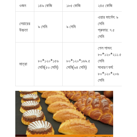
ওজন
১৪৯ কেজি
১৮৫ কেজি
২৪৫ কেজি
এয়ার ফার্নেস: ৯
লেয়ারের
সেমি
৯ সেমি
৯ সেমি
উচ্চতা
প্রুফার: ৭.৫
সেমি
গেল শাসন:
৮০*১২০*২১১.৫
৮০*১২০*১৫৬
৮০*১২০*১৬৯.৫
সেমি
মাত্রা
সেমি(৫০ সেমি)
সেমি(৬৪ সেমি)
সাধারণ ফর্ম:
৮০*১২০*২০৬
সেমি
বাড়ি
পণ্য
আমাদের সম্বন্ধে