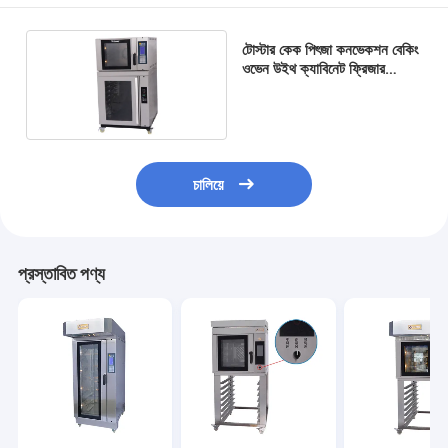
টোস্টার কেক পিৎজা কনভেকশন বেকিং
ওভেন উইথ ক্যাবিনেট ফ্রিজার
প্রুফার
চালিয়ে
প্রস্তাবিত পণ্য