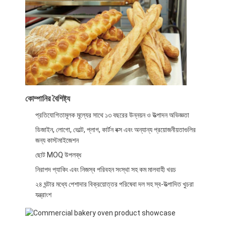
কারখানা ভ্রমণ
গুণগত মান নিয়ন্ত্রণ
যোগাযোগ করুন
খবর
কোম্পানির বৈশিষ্ট্য
মামলা
প্রতিযোগিতামূলক মূল্যের সাথে ১৩ বছরের উন্নয়ন ও উত্পাদন অভিজ্ঞতা
ডিজাইন, লোগো, ভোল্ট, প্লাগ, কার্টন বক্স এবং অন্যান্য প্রয়োজনীয়তাগুলির
জন্য কাস্টমাইজেশন
বেকারি উৎপাদন লাইন
ছোট MOQ উপলব্ধ
ময়দা মিশুক
নিরাপদ প্যাকিং এবং নিজস্ব পরিবহন সংস্থা সহ কম মালবাহী খরচ
২৪ ঘন্টার মধ্যে পেশাদার বিক্রয়োত্তর পরিষেবা দল সহ স্ব-উত্পাদিত খুচরা
বাণিজ্যিক ডিম বিটার
যন্ত্রাংশ
ডিভাইডার রাউন্ডার