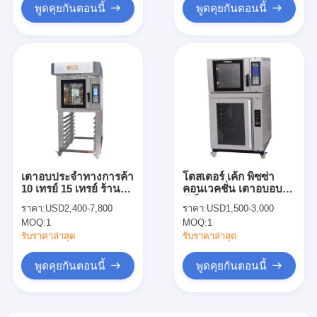
พูดคุยกันตอนนี้
พูดคุยกันตอนนี้
เตาอบประจําทางการค้า
โตสเตอร์ เค้ก พิซซ่า
10 เทรย์ 15 เทรย์ ร้าน
คอนเวคชั่น เตาอบอบกับ
อาหาร เตาอบคอนเวค
ตู้เย็น
ราคา:
USD2,400-7,800
ราคา:
USD1,500-3,000
ชั่น
MOQ:
1
MOQ:
1
รับราคาล่าสุด
รับราคาล่าสุด
พูดคุยกันตอนนี้
พูดคุยกันตอนนี้