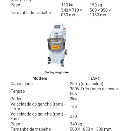
Peso
110 kg
150 kg
540 × 710 ×
560 × 850 ×
Tamanho de trabalho
850 mm
1150 mm
Modelo
ZS-1
Capacidade
25 kg (uma bolsa)
380V Três fases de cinco
Tensão
fios
Para casa
Poder
3kw
Velocidade do gancho (rpm) -
135
lento
Produtos
Velocidade do gancho (rpm) -
270
Fast
Sobre nós
Peso
340 kg
Tamanho de trabalho
580 × 1050 × 1300 mm