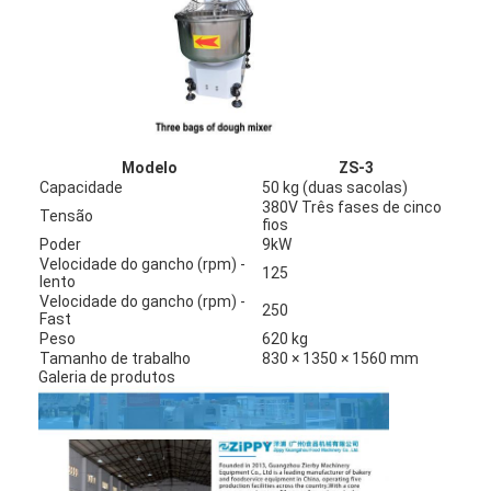
Moldeador de alimentos
Massa Sheeter
Fatiador de Pão Comercial
Profissionalizador de padaria
Modelo
ZS-3
Capacidade
50 kg (duas sacolas)
Refrigerador de prova
380V Três fases de cinco
Tensão
fios
Poder
9kW
Forno de cremalheira
Velocidade do gancho (rpm) -
125
lento
Velocidade do gancho (rpm) -
forno de padaria comercial
250
Fast
Peso
620 kg
forno da convecção
Tamanho de trabalho
830 × 1350 × 1560 mm
Galeria de produtos
Forno Combinado
forno da pizza