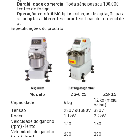
Durabilidade comercial:
Toda série passou 100.000
testes de fadiga
Operação versátil:
Múltiplas cabeças de agitação para
se adaptar a diferentes características do material de
pó
Especificações do produto
Modelo
ZS-0.25
ZS-0.5
12 kg (meia
Capacidade
6 kg
bolsa)
Tensão
220V ou 380V
380V
Poder
1.1kW
2.2kW
Velocidade do gancho
130
140
(rpm) - lento
Velocidade do gancho
260
280
(rpm) - Fast