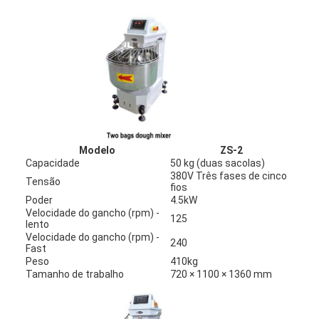
Visita à fábrica
Controle de Qualidade
Contacte-nos
Notícias
Casos
Modelo
ZS-2
Capacidade
50 kg (duas sacolas)
380V Três fases de cinco
Tensão
fios
Poder
4.5kW
Linha de produção de padaria
Velocidade do gancho (rpm) -
125
lento
Misturador da farinha
Velocidade do gancho (rpm) -
240
Fast
Peso
410kg
Batedor de Ovos Comercial
Tamanho de trabalho
720 × 1100 × 1360 mm
Rondão divisor