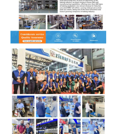
Pequeno equipamento de padaria
Frigorífico para exibição comercial
Congelador de bancada de trabalho
Refrigerador da explosão
Máquina de gelo
Vitrine de Padaria