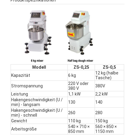
Modell
ZS-0,25
ZS-0,5
12 kg (halbe
Kapazität
6 kg
Tasche)
220 V oder
Stromspannung
380V
380 V
Leistung
1,1 kW
2,2 kW
Hakengeschwindigkeit (U /
130
140
min) - langsam
Hakengeschwindigkeit (U /
260
280
min) - schnell
Gewicht
110 kg
150 kg
540 × 710 ×
560 × 850 ×
Arbeitsgröße
850 mm
1150 mm