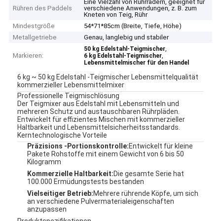
Eine Vielzahl von Rührrädern, geeignet für
Rühren des Paddels
verschiedene Anwendungen, z. B. zum
Kneten von Teig, Rühr
Mindestgröße
54*71*85cm (Breite, Tiefe, Höhe)
Metallgetriebe
Genau, langlebig und stabiler
,
50 kg Edelstahl-Teigmischer
Markieren:
,
6 kg Edelstahl-Teigmischer
Lebensmittelmischer für den Handel
6 kg ~ 50 kg Edelstahl -Teigmischer Lebensmittelqualität
kommerzieller Lebensmittelmixer
Professionelle Teigmischlösung
Der Teigmixer aus Edelstahl mit Lebensmitteln und
mehreren Schutz und austauschbaren Rührpläden.
Entwickelt für effizientes Mischen mit kommerzieller
Haltbarkeit und Lebensmittelsicherheitsstandards.
Kerntechnologische Vorteile
Präzisions -Portionskontrolle:
Entwickelt für kleine
Pakete Rohstoffe mit einem Gewicht von 6 bis 50
Kilogramm
Kommerzielle Haltbarkeit:
Die gesamte Serie hat
100.000 Ermüdungstests bestanden
Vielseitiger Betrieb:
Mehrere rührende Köpfe, um sich
an verschiedene Pulvermaterialeigenschaften
anzupassen
Produktspezifikationen