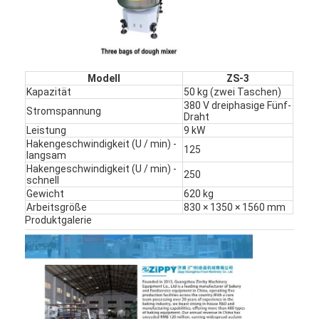
Lebensmittelformer
Teig Sheeter
Handelsbrotschneidemaschine
Modell
ZS-3
Kapazität
50 kg (zwei Taschen)
Bäckereiprüfer
380 V dreiphasige Fünf-
Stromspannung
Draht
Leistung
9 kW
Kühlschrankeinspeicher
Hakengeschwindigkeit (U / min) -
125
langsam
Etagenofen
Hakengeschwindigkeit (U / min) -
250
schnell
Gewicht
620 kg
Handelsbackofen
Arbeitsgröße
830 × 1350 × 1560 mm
Produktgalerie
Konvektionsofen
Kombidämpfer
Pizzaofen