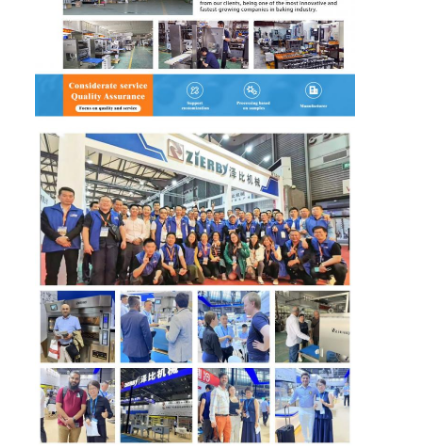
Kleine Bäckerausrüstung
Gefrierschrank für Verkaufsbildschirme
Gefrierschrank für Arbeitsplätze
Explosions-Kühler
Eismaschine
Bäckerei-Bildschrank