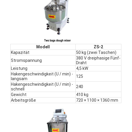
Werksbesichtigung
Qualitätskontrolle
Kontakt mit uns
Neuigkeiten
Modell
ZS-2
Kapazität
50 kg (zwei Taschen)
Fälle
380 V dreiphasige Fünf-
Stromspannung
Draht
Leistung
4,5 kW
Hakengeschwindigkeit (U / min) -
125
langsam
Bäckerei-Produktionslinie
Hakengeschwindigkeit (U / min) -
240
schnell
Gewicht
410 kg
Mehlmischer
Arbeitsgröße
720 × 1100 × 1360 mm
Kommerzieller Eierschläger
Divider Rounder