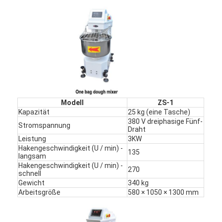
Modell
ZS-1
Kapazität
25 kg (eine Tasche)
380 V dreiphasige Fünf-
Stromspannung
Draht
Leistung
3KW
Hakengeschwindigkeit (U / min) -
135
langsam
Hakengeschwindigkeit (U / min) -
Zu Hause
270
schnell
Gewicht
340 kg
Produkte
Arbeitsgröße
580 × 1050 × 1300 mm
Über uns