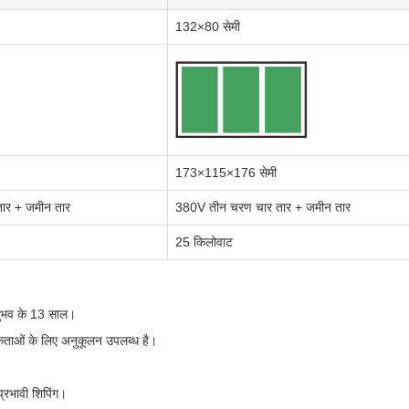
132×80 सेमी
173×115×176 सेमी
ार + जमीन तार
380V तीन चरण चार तार + जमीन तार
25 किलोवाट
 अनुभव के 13 साल।
यकताओं के लिए अनुकूलन उपलब्ध है।
्रभावी शिपिंग।