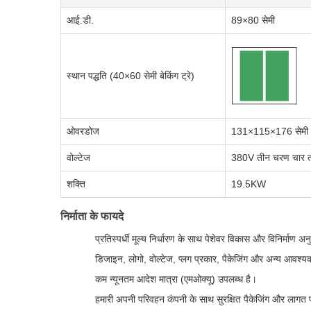
आई.डी.
89×80 सेमी
स्थान पद्धति (40×60 सेमी बेकिंग ट्रे)
ओवरडोज
131×115×176 सेमी
वोल्टेज
380V तीन चरण चार त
शक्ति
19.5KW
निर्माता के फायदे
प्रतिस्पर्धी मूल्य निर्धारण के साथ पेशेवर विकास और विनिर्माण
डिजाइन, लोगो, वोल्टेज, प्लग प्रकार, पैकेजिंग और अन्य आवश्
कम न्यूनतम आदेश मात्रा (एमओक्यू) उपलब्ध है।
हमारी अपनी परिवहन कंपनी के साथ सुरक्षित पैकेजिंग और लागत प