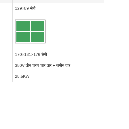
129×89 सेमी
170×131×176 सेमी
380V तीन चरण चार तार + जमीन तार
28.5KW