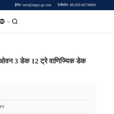
ईमेल: info@zippy-gz.com
टेलीफोन: 86-020-84730060


 ओवन 3 डेक 12 ट्रे वाणिज्यिक डेक
PPY