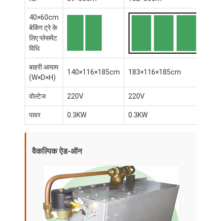
40×60cm
बेकिंग ट्रे के
लिए प्लेसमेंट
विधि
बाहरी आयाम
140×116×185cm
183×116×185cm
180
(W×D×H)
वोल्टेज
220V
220V
220
पावर
0.3KW
0.3KW
0.3
वैकल्पिक ऐड-ऑन
घर
उत्पादों
हमारे बारे में