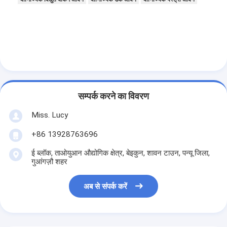
छोटे बेकरी उपकरण
वाणिज्यिक प्रदर्शन फ्रीजर
वर्कबेंच फ्रीजर
ब्लास्ट चिलर
बर्फ निर्माता
सम्पर्क करने का विवरण
बेकरी डिस्प्ले कैबिनेट
Miss. Lucy
+86 13928763696
ई ब्लॉक, ताओयुआन औद्योगिक क्षेत्र, बेइकुन, शावन टाउन, पन्यू जिला,
गुआंगज़ौ शहर
अब से संपर्क करें