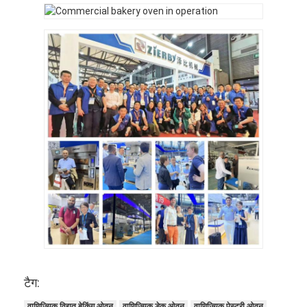
खाद्य मोल्डर
आटा शटर
वाणिज्यिक रोटी काटना मशीन
बेकरी प्रूफ़र
रेफ्रिजरेटर प्रूफर
रैक ओवन
वाणिज्यिक बेकरी ओवन
संवहन तंदूर
कॉम्बी ओवन
पिज्जा ओवन
टैग:
वाणिज्यिक विद्युत बेकिंग ओवन
वाणिज्यिक डेक ओवन
वाणिज्यिक पेस्ट्री ओवन