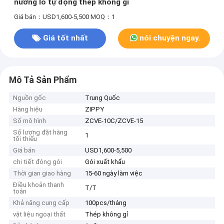
nướng lò tự động thép không gỉ
Giá bán：USD1,600-5,500
MOQ：1
Giá tốt nhất
nói chuyện ngay.
Mô Tả Sản Phẩm
Nguồn gốc
Trung Quốc
Hàng hiệu
ZIPPY
Số mô hình
ZCVE-10C/ZCVE-15
Số lượng đặt hàng
1
tối thiểu
Giá bán
USD1,600-5,500
chi tiết đóng gói
Gói xuất khẩu
Thời gian giao hàng
15-60 ngày làm việc
Điều khoản thanh
T/T
toán
Khả năng cung cấp
100pcs/tháng
vật liệu ngoại thất
Thép không gỉ