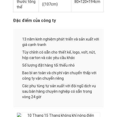
thước tổng
80×120×194cm
((107cm)
Chuyến tham quan nhà máy
thể
Kiểm soát chất lượng
Đặc điểm của công ty
Liên hệ với chúng tôi
13 năm kinh nghiệm phát triển và sản xuất với
Tin tức
giá cạnh tranh
Các trường hợp
Tùy chỉnh có sẵn cho thiết kế, logo, volt, nút,
hộp carton và các yêu cầu khác
Số lượng đặt hàng tối thiểu nhỏ
Bao bì an toàn và chi phí vận chuyển thấp với
Dòng sản xuất bánh
công ty vận chuyển riêng
Máy trộn bột
Các phụ tùng tự sản xuất với đội ngũ dịch vụ
sau bán hàng chuyên nghiệp có sẵn trong
vòng 24 giờ
Máy đánh trứng công nghiệp
Trình phân chia