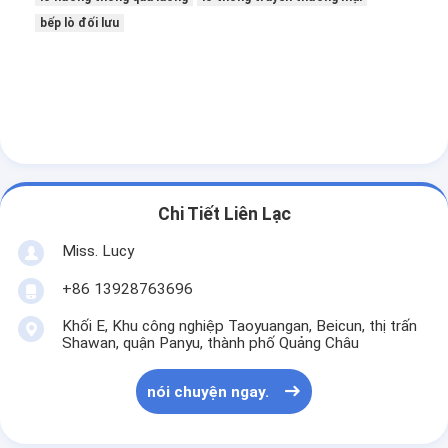
Thiết bị bánh nhỏ
bếp lò đối lưu
Tủ đông trưng bày thương mại
Tủ đông bàn làm việc
máy làm lạnh nổ
máy làm đá
Chi Tiết Liên Lạc
Tủ trưng bày bánh
Miss. Lucy
+86 13928763696
Khối E, Khu công nghiệp Taoyuangan, Beicun, thị trấn
Shawan, quận Panyu, thành phố Quảng Châu
nói chuyện ngay.