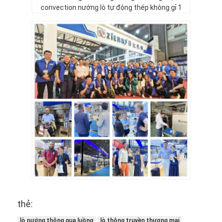
Máy tạo hình bánh mì
Máy cán bột
Máy cắt bánh mì thương mại
Thợ làm bánh
Máy bảo vệ tủ lạnh
Lò nướng giá
Cốc nướng bánh thương mại
Lò vi sóng
Lò nướng kết hợp
thẻ:
lò nướng bánh pizza
lò nướng thông qua luồng
lò thông truyền thương mại