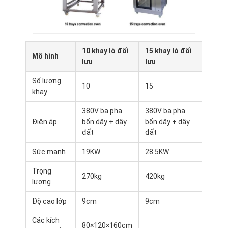
10 khay lò đối
15 khay lò đối
Mô hình
lưu
lưu
Số lượng
10
15
khay
380V ba pha
380V ba pha
Điện áp
bốn dây + dây
bốn dây + dây
đất
đất
Sức mạnh
19KW
28.5KW
Nhà
Trọng
270kg
420kg
lượng
Sản phẩm
Độ cao lớp
9cm
9cm
Về chúng tôi
Các kích
80×120×160cm