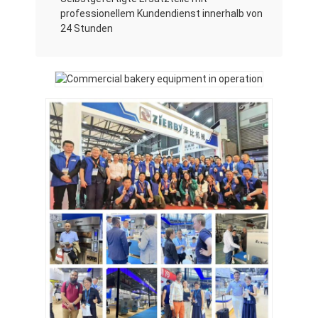
Lebensmittelformer
professionellem Kundendienst innerhalb von
24 Stunden
Teig Sheeter
Handelsbrotschneidemaschine
Bäckereiprüfer
Kühlschrankeinspeicher
Etagenofen
Handelsbackofen
Konvektionsofen
Kombidämpfer
Pizzaofen