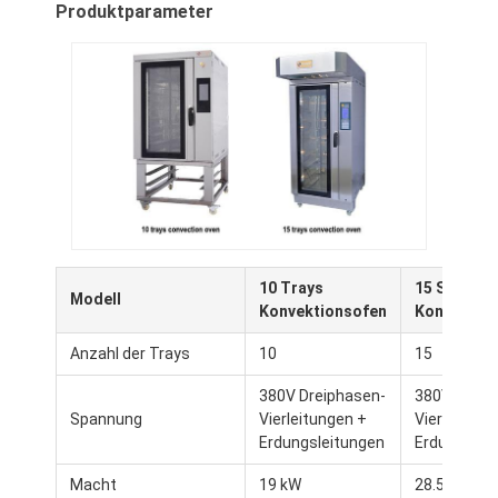
Produktparameter
10 Trays
15 Schalen
Modell
Konvektionsofen
Konvektio
Anzahl der Trays
10
15
Zu Hause
380V Dreiphasen-
380V Dreip
Spannung
Vierleitungen +
Vierleitung
Produkte
Erdungsleitungen
Erdungslei
Über uns
Macht
19 kW
28.5 kW