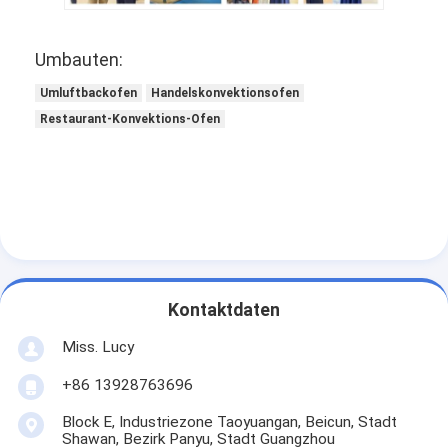
Kleine Bäckerausrüstung
Gefrierschrank für Verkaufsbildschirme
Umbauten:
Gefrierschrank für Arbeitsplätze
Umluftbackofen
Handelskonvektionsofen
Restaurant-Konvektions-Ofen
Explosions-Kühler
Eismaschine
Bäckerei-Bildschrank
Kontaktdaten
Miss. Lucy
+86 13928763696
Block E, Industriezone Taoyuangan, Beicun, Stadt
Shawan, Bezirk Panyu, Stadt Guangzhou