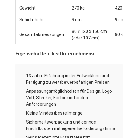
Werksbesichtigung
Gewicht
270 kg
420 Kilo
Qualitätskontrolle
Schichthöhe
9 cm
9 cm
80 x 120 x 160 cm
Kontakt mit uns
Gesamtabmessungen
80 × 120 × 
(oder 107 cm)
Neuigkeiten
Eigenschaften des Unternehmens
Fälle
13 Jahre Erfahrung in der Entwicklung und
Fertigung zu wettbewerbsfähigen Preisen
Bäckerei-Produktionslinie
Anpassungsmöglichkeiten für Design, Logo,
Volt, Stecker, Karton und andere
Mehlmischer
Anforderungen
Kleine Mindestbestellmenge
Kommerzieller Eierschläger
Sicherheitsverpackung und geringe
Divider Rounder
Frachtkosten mit eigener Beförderungsfirma
Selbstgefertigte Ersatzteile mit