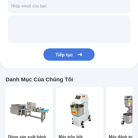
Chuyến tham quan nhà máy
Kiểm soát chất lượng
Liên hệ với chúng tôi
Tin tức
Tiếp tục
Các trường hợp
Danh Mục Của Chúng Tôi
Dòng sản xuất bánh
Máy trộn bột
Máy đánh trứng công nghiệp
Trình phân chia
Dòng sản xuất bánh
Máy trộn bột
Máy đánh trứn