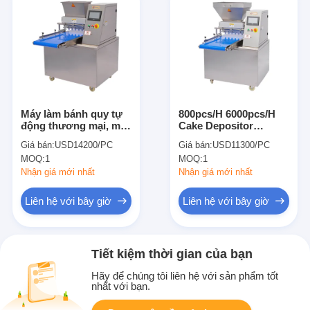
Máy làm bánh quy tự
800pcs/H 6000pcs/H
động thương mại, máy
Cake Depositor
sản xuất bánh quy
Đường dây sản xuất
Giá bán:
USD14200/PC
Giá bán:
USD11300/PC
bánh tự động
MOQ:
1
MOQ:
1
Nhận giá mới nhất
Nhận giá mới nhất
Liên hệ với bây giờ
Liên hệ với bây giờ
Tiết kiệm thời gian của bạn
Hãy để chúng tôi liên hệ với sản phẩm tốt
nhất với bạn.