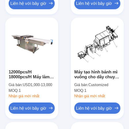
Liên hệ với bây giờ
Liên hệ với bây giờ
12000pcs/H
Máy tạo hình bánh mì
18000pcs/H Máy làm
vuông cho dây chuyền
bánh croissant công
sản xuất bánh tùy
Giá bán:
USD1,000-13,000
Giá bán:
Customized
nghiệp
chỉnh
MOQ:
1
MOQ:
1
Nhận giá mới nhất
Nhận giá mới nhất
Liên hệ với bây giờ
Liên hệ với bây giờ