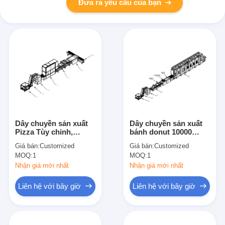
Đưa ra yêu cầu của bạn
Dây chuyền sản xuất
Dây chuyền sản xuất
Pizza Tùy chỉnh,
bánh donut 10000
Hamburg, Donut,
chiếc/giờ Máy làm
Giá bán:
Customized
Giá bán:
Customized
Baguette
bánh thương mại
MOQ:
1
MOQ:
1
Nhận giá mới nhất
Nhận giá mới nhất
Liên hệ với bây giờ
Liên hệ với bây giờ