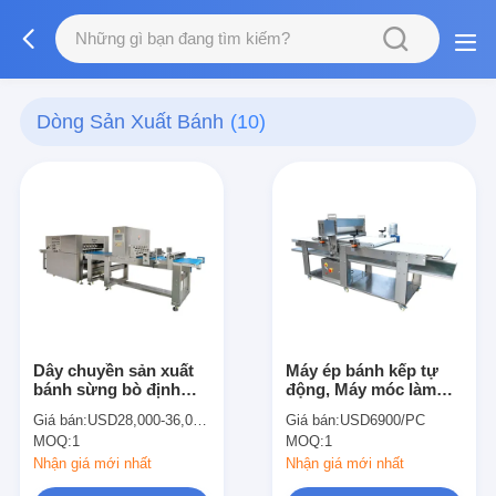
Dòng Sản Xuất Bánh
(10)
Dây chuyền sản xuất
Máy ép bánh kếp tự
bánh sừng bò định
động, Máy móc làm
hình kiểu Đan Mạch
bánh, Hiệu quả cao
Giá bán:
USD28,000-36,000/set
Giá bán:
USD6900/PC
thương mại
MOQ:
1
MOQ:
1
Nhận giá mới nhất
Nhận giá mới nhất