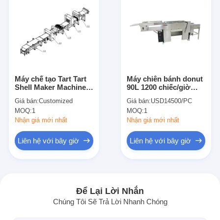
Máy chế tạo Tart Tart
Máy chiên bánh donut
Shell Maker Machine
90L 1200 chiếc/giờ
cho nhà máy bánh
Thiết bị làm bánh
Giá bán:
Customized
Giá bán:
USD14500/PC
thương mại
MOQ:
1
MOQ:
1
Nhận giá mới nhất
Nhận giá mới nhất
Liên hệ với bây giờ
Liên hệ với bây giờ
Nhà
Sản phẩm
Để Lại Lời Nhắn
Chúng Tôi Sẽ Trả Lời Nhanh Chóng
Về chúng tôi