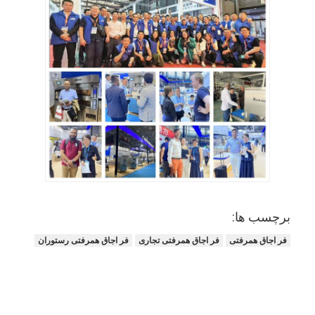
قالب‌زن غذا
ورق خمیر
دستگاه برش نان تجاری
ضامن ساز نانوایی
تست کننده یخچال
اجاق پودر
اجاق پخت و پز
برچسب ها:
فر کانوکشن
فر اجاق همرفتی
فر اجاق همرفتی تجاری
فر اجاق همرفتی رستوران
فر اجاق ترکیبی
فر پیتزا