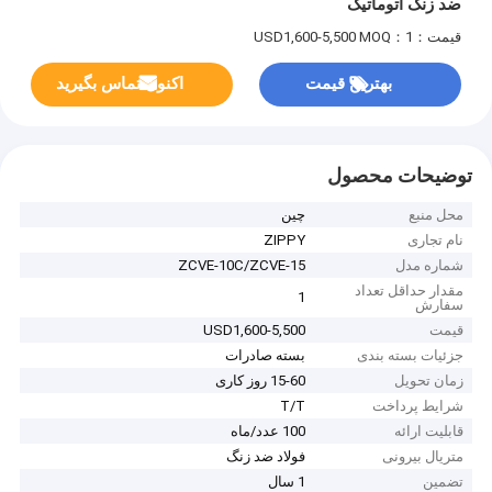
ضد زنگ اتوماتیک
قیمت：USD1,600-5,500
MOQ：1
بهترین قیمت
اکنون تماس بگیرید
توضیحات محصول
محل منبع
چین
نام تجاری
ZIPPY
شماره مدل
ZCVE-10C/ZCVE-15
مقدار حداقل تعداد
1
سفارش
قیمت
USD1,600-5,500
جزئیات بسته بندی
بسته صادرات
زمان تحویل
15-60 روز کاری
شرایط پرداخت
T/T
قابلیت ارائه
100 عدد/ماه
متریال بیرونی
فولاد ضد زنگ
تضمین
1 سال