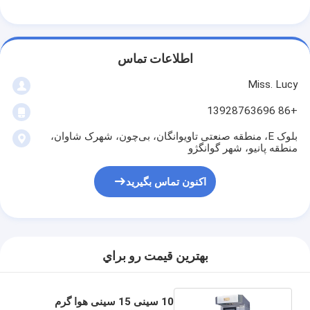
تجهیزات نانوایی کوچک
فریزر نمایشگر تجاری
اطلاعات تماس
فریزر میز کار
Miss. Lucy
چیلر انفجاری
+86 13928763696
یخ ساز
بلوک E، منطقه صنعتی تاویوانگان، بی‌چون، شهرک شاوان،
منطقه پانیو، شهر گوانگژو
کابينت نمايش پخت و پز
اکنون تماس بگیرید
بهترين قيمت رو براي
10 سینی 15 سینی هوا گرم