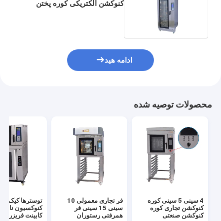
کنوکشن الکتریکی کوره پختن
فولاد ضد زنگ اتوماتیک
ادامه هید
محصولات توصیه شده
4 سینی 5 سینی کوره
فر تجاری معمولی 10
توسترها کیک پیتز
کنوکشن تجاری کوره
سینی 15 سینی فر
کنوکسیون نان پخ
کنوکشن صنعتی
همرفتی رستوران
کابینت فریزر