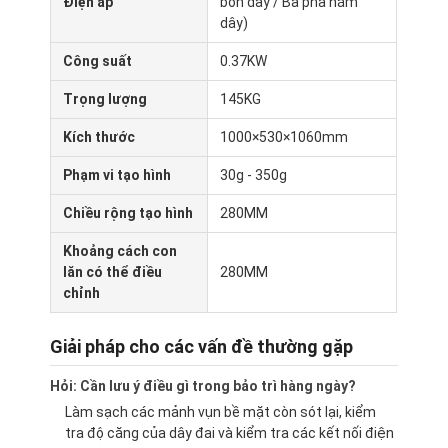
Điện áp
bốn dây / Ba pha năm
Chuyến tham quan nhà máy
dây)
Công suất
0.37KW
Kiểm soát chất lượng
Trọng lượng
145KG
Liên hệ với chúng tôi
Kích thước
1000×530×1060mm
Tin tức
Phạm vi tạo hình
30g - 350g
Các trường hợp
Chiều rộng tạo hình
280MM
Khoảng cách con
lăn có thể điều
280MM
Dòng sản xuất bánh
chỉnh
Máy trộn bột
Giải pháp cho các vấn đề thường gặp
Máy đánh trứng công nghiệp
Hỏi: Cần lưu ý điều gì trong bảo trì hàng ngày?
Làm sạch các mảnh vụn bề mặt còn sót lại, kiểm
Trình phân chia
tra độ căng của dây đai và kiểm tra các kết nối điện