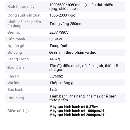
1000*530*1060mm （chiều dài, chiều
Kích thước máy
rộng, chiều cao）
Công suất sản xuất
1800-2000 / giờ
Chiều dài sản phẩm
Trong vòng 280mm
áp dụng
Điện áp
220V /380V
Sức mạnh
0,37KW
Nguồn gốc
Trung Quốc
Sử dụng
Định hình thực phẩm và đúc
Trọng lượng
145kg
Tốc độ điều chỉnh, dễ làm sạch, thiết kế
Đặc điểm
nhỏ gọn
Tần số
50/60hz
Vật liệu
Thép không gỉ
Bảo hành
1 năm
Tiệm bánh, nhà hàng, nhà máy chế biến
Ứng dụng
thực phẩm
,
Máy tạo hình bánh mì 0.37kw
Điểm nổi bật:
,
Máy tạo hình bánh mì 1800pcs/H
Máy tạo hình bánh mì 2000pcs/H