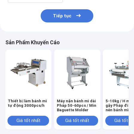
Tiếp tục
Sản Phẩm Khuyến Cáo
Thiết bị làm bánh mì
Máy nặn bánh mì dài
5-10kg / H má
tự động 3000pcs/h
Pháp 50-60pcs / Min
gậy Pháp điện
Baguette Molder
nén bánh mì P
Baguette máy 
bột
Giá tốt nhất
Giá tốt nhất
Giá tốt n