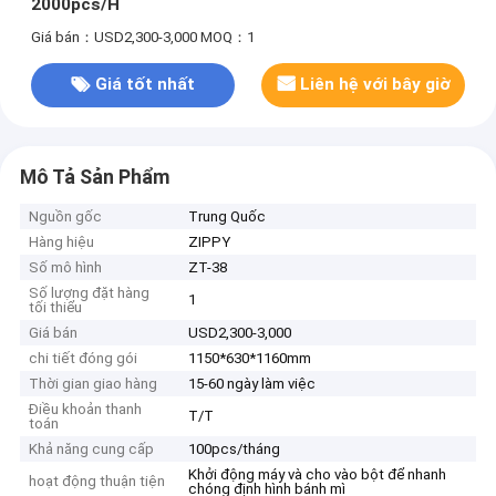
2000pcs/H
Giá bán：USD2,300-3,000
MOQ：1
Giá tốt nhất
Liên hệ với bây giờ
Mô Tả Sản Phẩm
Nguồn gốc
Trung Quốc
Hàng hiệu
ZIPPY
Số mô hình
ZT-38
Số lượng đặt hàng
1
tối thiểu
Giá bán
USD2,300-3,000
chi tiết đóng gói
1150*630*1160mm
Thời gian giao hàng
15-60 ngày làm việc
Điều khoản thanh
T/T
toán
Khả năng cung cấp
100pcs/tháng
Khởi động máy và cho vào bột để nhanh
hoạt động thuận tiện
chóng định hình bánh mì