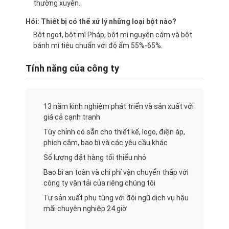
thường xuyên.
Máy tạo hình bánh mì
Hỏi: Thiết bị có thể xử lý những loại bột nào?
Máy cán bột
Bột ngọt, bột mì Pháp, bột mì nguyên cám và bột
bánh mì tiêu chuẩn với độ ẩm 55%-65%.
Máy cắt bánh mì thương mại
Tính năng của công ty
Thợ làm bánh
Máy bảo vệ tủ lạnh
13 năm kinh nghiệm phát triển và sản xuất với
giá cả cạnh tranh
Lò nướng giá
Tùy chỉnh có sẵn cho thiết kế, logo, điện áp,
Cốc nướng bánh thương mại
phích cắm, bao bì và các yêu cầu khác
Số lượng đặt hàng tối thiểu nhỏ
Lò vi sóng
Bao bì an toàn và chi phí vận chuyển thấp với
công ty vận tải của riêng chúng tôi
Lò nướng kết hợp
Tự sản xuất phụ tùng với đội ngũ dịch vụ hậu
mãi chuyên nghiệp 24 giờ
lò nướng bánh pizza