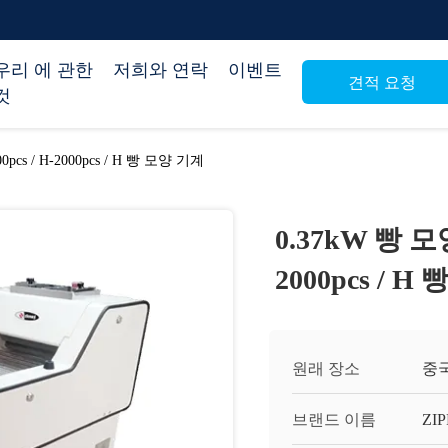
우리 에 관한
저희와 연락
이벤트
견적 요청
것
cs / H-2000pcs / H 빵 모양 기계
0.37kW 빵 모
2000pcs / 
원래 장소
중
브랜드 이름
ZI