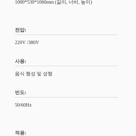
1000*530*1060mm (길이, 너비, 높이)
전압:
220V /380V
사용:
음식 형성 및 성형
빈도:
50/60Hz
적용: