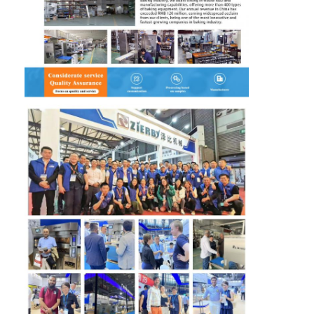
Wycieczka po fabryce
Kontrola jakości
Skontaktuj się z nami
Aktualności
Sprawy
Linia produkcyjna piekarni
Mieszalnik mąki
Komercyjny bijek do jaj
Dzielarka zaokrąglarka