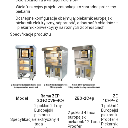
Wielofunkcyjny projekt zaspokaja różnorodne potrzeby
piekarni
Dostępne konfiguracje obejmują: piekarnik europejski,
piekarnik elektryczny, odporność, odporność chłodnicze
i piekarnik konwekcyjny na różnych zdolnościach
Specyfikacje produktu
Rama ZEP-
ZEO-
Model
ZEO-2C+p
2G+ZCVE-4C+
1C+P+ZCVE-
2 pokład 2 Tray
1 pokład 2 Tra
Europejski
Europejski
2 pokład 4 taca
piekarnik
piekarnik 12 T
europejski
Specyfikacja
elektryczny 4
Proofer + 4
piekarnik 12 Taca
taca
Piekarnik
Proofer