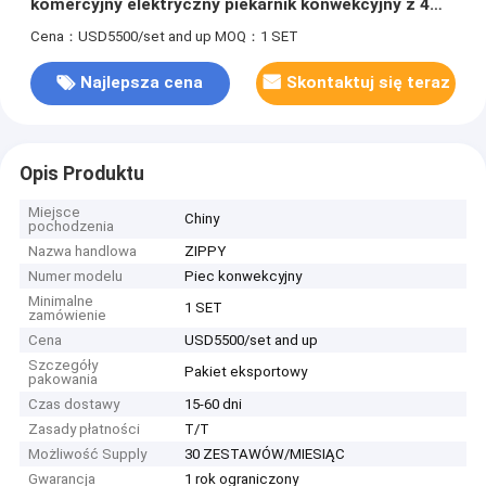
komercyjny elektryczny piekarnik konwekcyjny z 4
tacami
Cena：USD5500/set and up
MOQ：1 SET
Najlepsza cena
Skontaktuj się teraz
Opis Produktu
Miejsce
Chiny
pochodzenia
Nazwa handlowa
ZIPPY
Numer modelu
Piec konwekcyjny
Minimalne
1 SET
zamówienie
Cena
USD5500/set and up
Szczegóły
Pakiet eksportowy
pakowania
Czas dostawy
15-60 dni
Zasady płatności
T/T
Możliwość Supply
30 ZESTAWÓW/MIESIĄC
Gwarancja
1 rok ograniczony