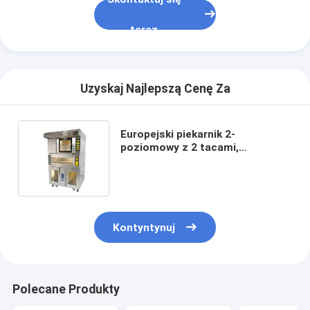
Małe urządzenia piekarnicze
teraz
Komercyjna zamrażarka ekspozycyjna
Zamrażarka warsztatowa
Uzyskaj Najlepszą Cenę Za
Chłodziarka uderzeniowa
Kostkarka do lodu
Europejski piekarnik 2-
poziomowy z 2 tacami,
Szafki do wyświetlaczy piekarni
komercyjny elektryczny piekarnik
konwekcyjny z 4 tacami
Kontyntynuj
Polecane Produkty