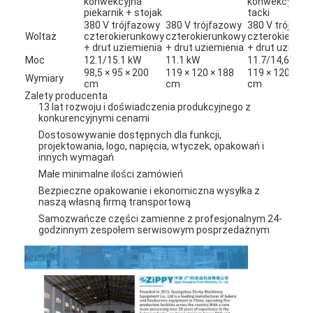
konwekcyjna
konwekcyjny
piekarnik + stojak
tacki
380 V trójfazowy
380 V trójfazowy
380 V trójfaz
Woltaż
czterokierunkowy
czterokierunkowy
czterokierunk
+ drut uziemienia
+ drut uziemienia
+ drut uziemie
Moc
12.1/15.1 kW
11.1 kW
11.7/14,6 kW
98,5 × 95 × 200
119 × 120 × 188
119 × 120 × 20
Wymiary
cm
cm
cm
Zalety producenta
13 lat rozwoju i doświadczenia produkcyjnego z
konkurencyjnymi cenami
Dostosowywanie dostępnych dla funkcji,
projektowania, logo, napięcia, wtyczek, opakowań i
innych wymagań
Małe minimalne ilości zamówień
Bezpieczne opakowanie i ekonomiczna wysyłka z
naszą własną firmą transportową
Samozwańcze części zamienne z profesjonalnym 24-
godzinnym zespołem serwisowym posprzedażnym
Strona główna
Produkty
O nas