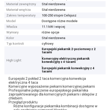
Materiał zewnętrzny
Stal nierdzewna
Materiał wnętrza
Stal nierdzewna
Zakres temperatury
100-250 stopni Celsjusz
Model
Dostępne różne modele
Władza
11.1 kW i więcej
Wymiary
różne opcje
Kolor
Stal nierdzewna
Typ kontroli
cyfrowy
Europejski piekarnik 2-poziomowy z 2
tacami
,
Komercyjny elektryczny piekarnik
High Light:
konwekcyjny z 4 tacami
,
Europejski piekarnik konwekcyjny z 4
tacami
Europejski 2 pokład 2 taca komercyjna konwekcja
elektryczna 4 taca
Komercyjne wyposażenie piekarni komercyjnej piekarni
Profesjonalne połączenie europejskiego piekarnika
zaprojektowanego dla komercyjnych piekarni i sklepów z
chlebem.
Przegląd produktu
Różne konfiguracje piekarnika kombinacji dostępne w
celu spełnienia wymagań klientów