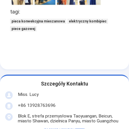
Formowacz do chleba
tagi:
Wałkownica do ciasta
pieca konwekcyjna mieszanowa
elektryczny kombipiec
Krajalnica do chleba komercyjna
piece gazowej
Garownia piekarnicza
Lodówka z funkcją garowania
Piekarnik na półce
Pieczarnia handlowa
Szczegóły Kontaktu
Piec konwekcyjny
Miss. Lucy
Kopalnia łączna
+86 13928763696
Blok E, strefa przemysłowa Taoyuangan, Beicun,
piec do pizzy
miasto Shawan, dzielnica Panyu, miasto Guangzhou
Skontaktuj się