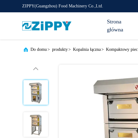
ZIPPY(Guangzhou) Food Machinery Co.,Ltd.
Strona
główna
Do domu
>
produkty
>
Kopalnia łączna
>
Kompaktowy piec 