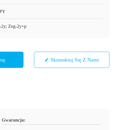
PPY
-2y; Zeg-2y+p
enę
Skontaktuj Się Z Nami
Gwarancja: