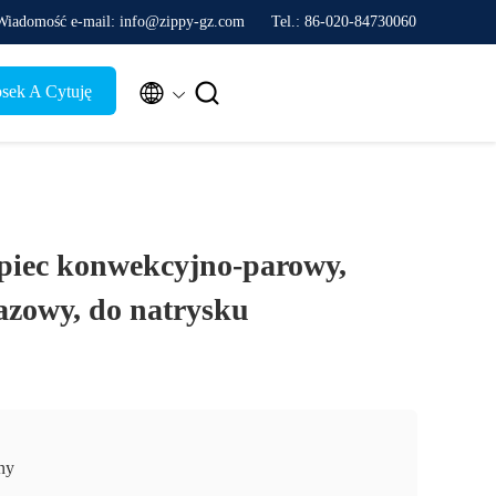
Wiadomość e-mail: info@zippy-gz.com
Tel.: 86-020-84730060


sek A Cytuję
iec konwekcyjno-parowy,
azowy, do natrysku
ny