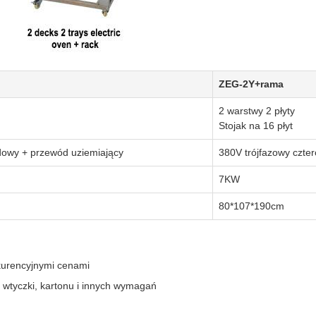
ZEG-2Y+rama
2 warstwy 2 płyty
Stojak na 16 płyt
dowy + przewód uziemiający
380V trójfazowy czte
7KW
80*107*190cm
nkurencyjnymi cenami
, wtyczki, kartonu i innych wymagań