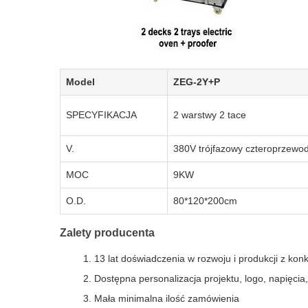
Model
ZEG-2Y+P
SPECYFIKACJA
2 warstwy 2 tace
V.
380V trójfazowy czteroprzewo
MOC
9KW
O.D.
80*120*200cm
Zalety producenta
13 lat doświadczenia w rozwoju i produkcji z ko
Dostępna personalizacja projektu, logo, napięcia
Mała minimalna ilość zamówienia