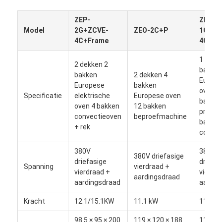
ZEP-
ZEO-
Model
2G+ZCVE-
ZEO-2C+P
1C+P+
4C+Frame
4C
1 dek, 
2 dekken 2
bakke
bakken
2 dekken 4
Europ
Europese
bakken
oven, 
Specificatie
elektrische
Europese oven
bakke
oven 4 bakken
12 bakken
proefer
convectieoven
beproefmachine
bakke
+ rek
convec
380V
380V
380V driefasige
driefasige
driefas
Thuis
Spanning
vierdraad +
vierdraad +
vierdr
aardingsdraad
aardingsdraad
aardin
Producten
Kracht
12.1/15.1KW
11.1 kW
11.7/1
Over Ons
98.5 × 95 × 200
119 × 120 × 188
119 × 1