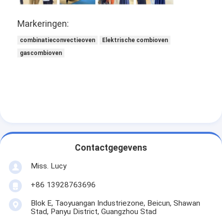
Kleine bakkerijapparatuur
Markeringen:
Vrieskasten voor commerciële presentaties
combinatieconvectieoven
Elektrische combioven
Werkbankvriezer
gascombioven
Ontploffingsharder
IJsblokjesmachine
Vertoonkast van de bakkerij
Contactgegevens
Miss. Lucy
+86 13928763696
Blok E, Taoyuangan Industriezone, Beicun, Shawan
Stad, Panyu District, Guangzhou Stad