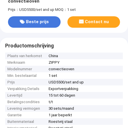
convectieoven
Prijs：USD5500/set and up
MOQ：1 set
Beste prijs
Contact nu
Productomschrijving
Plaats van herkomst
China
Merknaam
ZIPPY
Modelnummer
convectieoven
Min. bestelaantal
1 set
Prijs
USD5500/set and up
Verpakking Details
Exportverpakking
Levertijd
15 tot 60 dagen
Betalingscondities
t/t
Levering vermogen
30 sets/maand
Garantie
1 jaar beperkt
Buitenmateriaal
Roestvrij staal