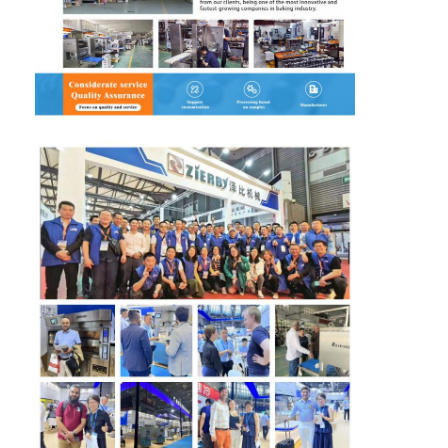
Voedselvormer
Deeg Sheeter
Commerciële Broodsnijmachine
Bakkerijproefmachine
Koelkast Proofer
Oven met rek
commerciële bakkerijoven
convectieoven
Combinatieoven
pizzaoven