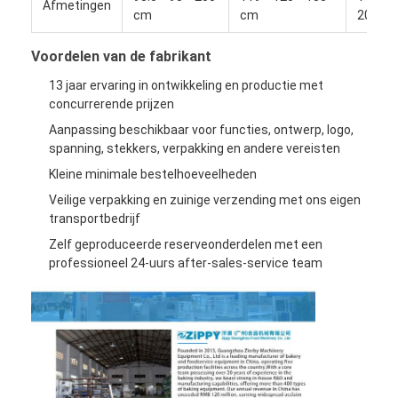
Afmetingen
cm
cm
201,5 
Fabriekstour
Voordelen van de fabrikant
Kwaliteitscontrole
13 jaar ervaring in ontwikkeling en productie met
Neem contact met ons op
concurrerende prijzen
Aanpassing beschikbaar voor functies, ontwerp, logo,
Nieuws
spanning, stekkers, verpakking en andere vereisten
Gevallen
Kleine minimale bestelhoeveelheden
Veilige verpakking en zuinige verzending met ons eigen
transportbedrijf
Zelf geproduceerde reserveonderdelen met een
Productielijn bakkerij
professioneel 24-uurs after-sales-service team
Bloemmixer
Commerciële eierklopper
Deeltjesronder