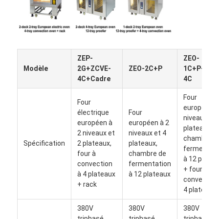
ZEP-
ZEO-
Modèle
2G+ZCVE-
ZEO-2C+P
1C+P+ZCV
4C+Cadre
4C
Four
Four
européen à
électrique
Four
niveau et 2
européen à
européen à 2
plateaux,
2 niveaux et
niveaux et 4
chambre d
Spécification
2 plateaux,
plateaux,
fermentati
four à
chambre de
à 12 plate
Accueil
convection
fermentation
+ four à
à 4 plateaux
à 12 plateaux
convection
+ rack
Produits
4 plateaux
À propos de nous
380V
380V
380V
triphasé
triphasé
triphasé