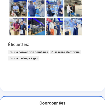
Petit équipement de boulangerie
Congélateur à affichage commercial
congélateur de bureau
Réfrigérateur de souffle
Fabricant de glaces
Étiquettes:
four à convection combinée
Cuisinière électrique
Vitrine de boulangerie
four à mélange à gaz
Coordonnées