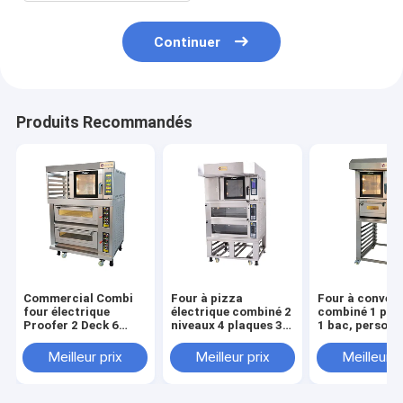
Continuer
Produits Recommandés
Commercial Combi
Four à pizza
Four à convec
four électrique
électrique combiné 2
combiné 1 plat
Proofer 2 Deck 6
niveaux 4 plaques 3
1 bac, personn
plateau Combi four
niveaux 6 plaques
Meilleur prix
Meilleur prix
Meilleur p