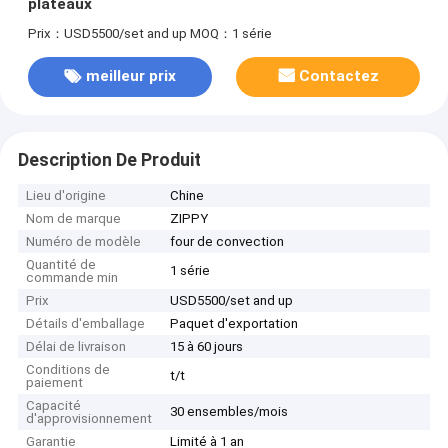
plateaux
Prix：USD5500/set and up
MOQ：1 série
meilleur prix
Contactez
Description De Produit
Lieu d'origine
Chine
Nom de marque
ZIPPY
Numéro de modèle
four de convection
Quantité de
1 série
commande min
Prix
USD5500/set and up
Détails d'emballage
Paquet d'exportation
Délai de livraison
15 à 60 jours
Conditions de
t/t
paiement
Capacité
30 ensembles/mois
d'approvisionnement
Garantie
Limité à 1 an