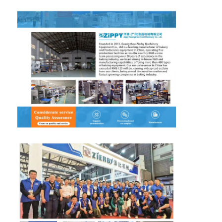
Moulure à aliments
Pâte Sheeter
Coupeuse de pain commerciale
Détecteur d'épreuves de boulangerie
Chambre de fermentation réfrigérée
Cuisinière à plateau
four de boulangerie commercial
four de convection
Cuisinier à combustion
four de pizza