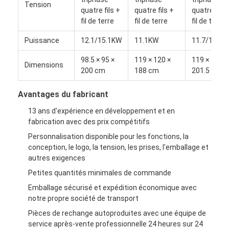
Tension
Visite de l'usine
quatre fils +
quatre fils +
quatre fils 
fil de terre
fil de terre
fil de terre
Contrôle qualité
Puissance
12.1/15.1KW
11.1KW
11.7/14.6
Contactez-nous
98.5 × 95 ×
119 × 120 ×
119 × 120 ×
Dimensions
200 cm
188 cm
201.5 cm
Nouvelles
Avantages du fabricant
Les affaires
13 ans d'expérience en développement et en
fabrication avec des prix compétitifs
Personnalisation disponible pour les fonctions, la
Ligne de production de boulangerie
conception, le logo, la tension, les prises, l'emballage et
autres exigences
Mélangeur de farine
Petites quantités minimales de commande
Emballage sécurisé et expédition économique avec
Batteur à œufs commercial
notre propre société de transport
Diviseur d'arrondissement
Pièces de rechange autoproduites avec une équipe de
service après-vente professionnelle 24 heures sur 24