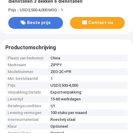
dienstallen 3 dekken 6 dienstallen
Prijs：USD3,500-4,000
MOQ：1
Beste prijs
Contact nu
Productomschrijving
Plaats van herkomst
China
Merknaam
ZIPPY
Modelnummer
ZEO-2C+PR
Min. bestelaantal
1
Prijs
USD3,500-4,000
Verpakking Details
Exportverpakking
Levertijd
15-60 werkdagen
Betalingscondities
t/t
Levering vermogen
100 stuks per maand
Interieurmateriaal
Roestvrij staal
Kleur
Optioneel