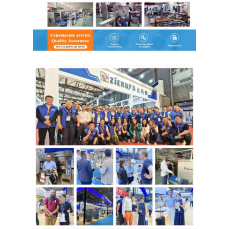
Voedselvormer
Deeg Sheeter
Commerciële Broodsnijmachine
Bakkerijproefmachine
Koelkast Proofer
Oven met rek
commerciële bakkerijoven
convectieoven
Combinatieoven
pizzaoven