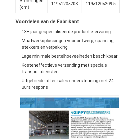
Afmetingen
119×120×203
119×120×209.5
119×12
Fabriekstour
(cm)
Kwaliteitscontrole
Voordelen van de Fabrikant
13+ jaar gespecialiseerde productie-ervaring
Neem contact met ons op
Maatwerkoplossingen voor ontwerp, spanning,
Nieuws
stekkers en verpakking
Lage minimale bestelhoeveelheden beschikbaar
Gevallen
Kosteneffectieve verzending met speciale
transportdiensten
Uitgebreide after-sales ondersteuning met 24-
uurs respons
Productielijn bakkerij
Bloemmixer
Commerciële eierklopper
Deeltjesronder