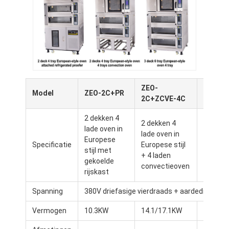
ZEO-
ZEO-
Model
ZEO-2C+PR
2C+ZCVE-4C
3C+ZC
2 dekken 4
2 dekken 4
lade oven in
3 dekke
lade oven in
Europese
lade ov
Specificatie
Europese stijl
stijl met
Europes
+ 4 laden
gekoelde
+ 4 lad
convectieoven
Thuis
rijskast
Spanning
380V driefasige vierdraads + aardedraad
Producten
Vermogen
10.3KW
14.1/17.1KW
18.6/2
Over Ons