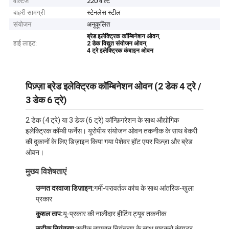
वोल्टेज
220 वोल्ट
बाहरी सामग्री
स्टेनलेस स्टील
संयोजन
अनुकूलित
,
ब्रेड इलेक्ट्रिक कॉम्बिनेशन ओवन
हाई लाइट:
,
2 डेक विद्युत संयोजन ओवन
4 ट्रे इलेक्ट्रिक कंबाइन ओवन
पिज़्ज़ा ब्रेड इलेक्ट्रिक कॉम्बिनेशन ओवन (2 डेक 4 ट्रे /
3 डेक 6 ट्रे)
2 डेक (4 ट्रे) या 3 डेक (6 ट्रे) कॉन्फ़िगरेशन के साथ औद्योगिक
इलेक्ट्रिक कॉम्बी फर्नेस। यूरोपीय संयोजन ओवन तकनीक के साथ बेकरी
की दुकानों के लिए डिज़ाइन किया गया पेशेवर हॉट एयर पिज़्ज़ा और ब्रेड
ओवन।
मुख्य विशेषताएं
उन्नत दरवाजा डिज़ाइन:
गर्मी-परावर्तक कांच के साथ आंतरिक-खुला
प्रकार
कुशल ताप:
यू-प्रकार की नालीदार हीटिंग ट्यूब तकनीक
सटीक नियंत्रण:
सटीक तापमान नियंत्रण के साथ माइक्रो कंप्यूटर