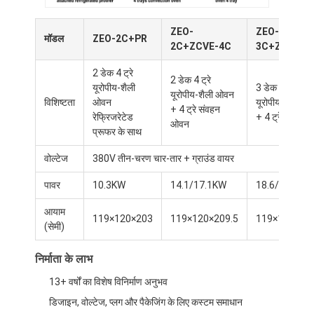
ZEO-
ZEO-
मॉडल
ZEO-2C+PR
2C+ZCVE-4C
3C+ZCVE-4
2 डेक 4 ट्रे
2 डेक 4 ट्रे
यूरोपीय-शैली
3 डेक 6 ट्रे
यूरोपीय-शैली ओवन
विशिष्टता
ओवन
यूरोपीय-शैली ओ
+ 4 ट्रे संवहन
रेफ्रिजरेटेड
+ 4 ट्रे
ओवन
प्रूफर के साथ
वोल्टेज
380V तीन-चरण चार-तार + ग्राउंड वायर
पावर
10.3KW
14.1/17.1KW
18.6/21.6KW
आयाम
119×120×203
119×120×209.5
119×120×207
(सेमी)
घर
निर्माता के लाभ
उत्पादों
13+ वर्षों का विशेष विनिर्माण अनुभव
हमारे बारे में
डिजाइन, वोल्टेज, प्लग और पैकेजिंग के लिए कस्टम समाधान