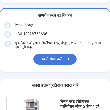
छोटे बेकरी उपकरण
वाणिज्यिक प्रदर्शन फ्रीजर
सम्पर्क करने का विवरण
वर्कबेंच फ्रीजर
Miss. Lucy
+86 13928763696
ब्लास्ट चिलर
ई ब्लॉक, ताओयुआन औद्योगिक क्षेत्र, बेइकुन, शावन टाउन, पन्यू जिला,
बर्फ निर्माता
गुआंगज़ौ शहर
बेकरी डिस्प्ले कैबिनेट
अब से संपर्क करें
सबसे उत्तम प्रतिदान प्राप्त करें
पिज्जा ब्रेड इलेक्ट्रिक
कॉम्बिनेशन ओवन 2 डेक 4 ट्रे 3