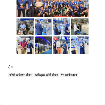
खाद्य मोल्डर
आटा शटर
वाणिज्यिक रोटी काटना मशीन
बेकरी प्रूफ़र
रेफ्रिजरेटर प्रूफर
रैक ओवन
वाणिज्यिक बेकरी ओवन
टैग:
संवहन तंदूर
कॉम्बी कन्वेक्शन ओवन
इलेक्ट्रिक कॉम्बी ओवन
गैस कॉम्बी ओवन
कॉम्बी ओवन
पिज्जा ओवन