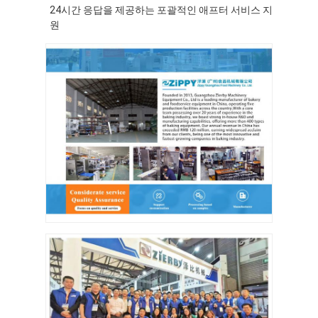
24시간 응답을 제공하는 포괄적인 애프터 서비스 지
공장 투어
원
품질 관리
저희와 연락
뉴스
사건
베이커리 생산 라인
가루 혼합기
상업용 계란 거품기
분할기 라운더