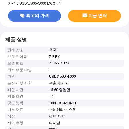
가격：USD3,500-4,000
MOQ：1
최고의 가격
지금 연락
제품 설명
원래 장소
중국
브랜드 이름
ZIPPY
모델 번호
ZEO-2C+PR
최소 주문 수량
1
가격
USD3,500-4,000
포장 세부 사항
수출 패키지
배달 시간
15-60 영업일
지불 조건
T/T
공급 능력
100PCS/MONTH
내부 재료
스테인리스 스틸
색상
선택 사항
제어 유형
디지털