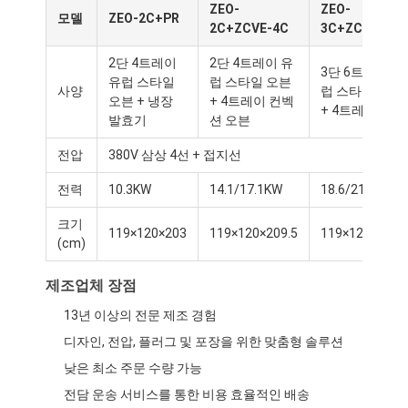
ZEO-
ZEO-
모델
ZEO-2C+PR
2C+ZCVE-4C
3C+ZCVE-4C
2단 4트레이
2단 4트레이 유
3단 6트레이 유
유럽 스타일
럽 스타일 오븐
사양
럽 스타일 오븐
오븐 + 냉장
+ 4트레이 컨벡
+ 4트레이
발효기
션 오븐
전압
380V 삼상 4선 + 접지선
전력
10.3KW
14.1/17.1KW
18.6/21.6KW
크기
119×120×203
119×120×209.5
119×120×207.
(cm)
제조업체 장점
집
13년 이상의 전문 제조 경험
디자인, 전압, 플러그 및 포장을 위한 맞춤형 솔루션
제품
낮은 최소 주문 수량 가능
우리 에 관한 것
전담 운송 서비스를 통한 비용 효율적인 배송