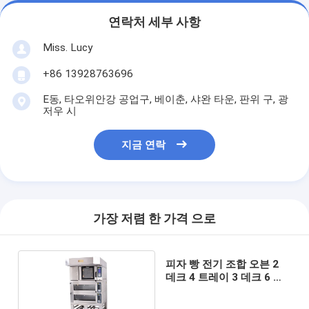
소형 베이커리 장비
연락처 세부 사항
광고용 디스플레이 냉장고
Miss. Lucy
작업대 냉동고
+86 13928763696
돌풍 냉각장치
E동, 타오위안강 공업구, 베이춘, 샤완 타운, 판위 구, 광
저우 시
얼음 생성 장치
지금 연락
베이커리 진열장
가장 저렴 한 가격 으로
피자 빵 전기 조합 오븐 2
데크 4 트레이 3 데크 6 트
레이