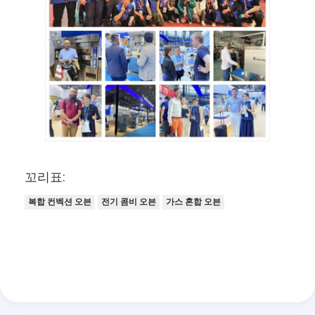
식품 밀더
현금 판자공
상업용 빵 썰기
베이커리 교정기
냉장고 검증기
랙 오븐
꼬리표:
상업적 빵 굽는 화덕
복합 컨벡션 오븐
전기 콤비 오븐
가스 혼합 오븐
대류 오븐
조합 오븐
피자 오븐