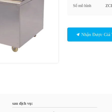
Số mô hình
ZC
Nhận Được Giá 
sau dịch vụ: