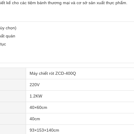
hiết kế cho các tiệm bánh thương mại và cơ sở sản xuất thực phẩm.
tùy chọn)
hất quán
 tục
Máy chiết rót ZCD-400Q
220V
1.2KW
40×60cm
40cm
93×153×140cm