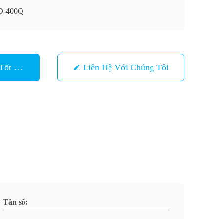
D-400Q
Tốt Nhất
Liên Hệ Với Chúng Tôi
Tần số: