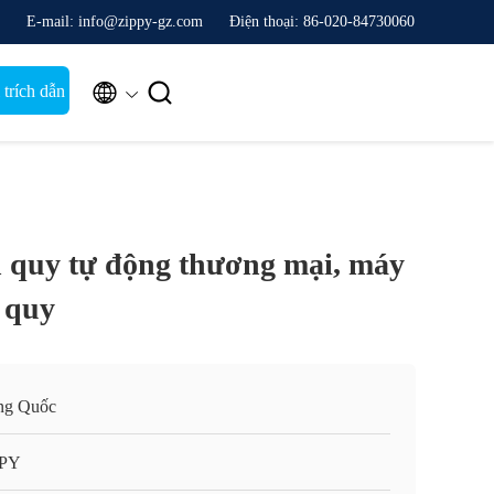
E-mail: info@zippy-gz.com
Điện thoại: 86-020-84730060


trích dẫn
 quy tự động thương mại, máy
 quy
ng Quốc
PPY