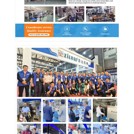
Chuyến tham quan nhà máy
Kiểm soát chất lượng
Liên hệ với chúng tôi
Tin tức
Các trường hợp
Dòng sản xuất bánh
Máy trộn bột
Máy đánh trứng công nghiệp
Trình phân chia