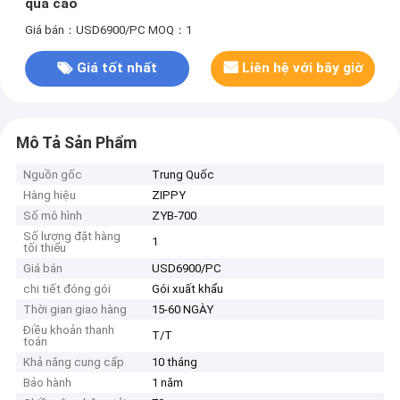
quả cao
Giá bán：USD6900/PC
MOQ：1
Giá tốt nhất
Liên hệ với bây giờ
Mô Tả Sản Phẩm
Nguồn gốc
Trung Quốc
Hàng hiệu
ZIPPY
Số mô hình
ZYB-700
Số lượng đặt hàng
1
tối thiểu
Giá bán
USD6900/PC
chi tiết đóng gói
Gói xuất khẩu
Thời gian giao hàng
15-60 NGÀY
Điều khoản thanh
T/T
toán
Khả năng cung cấp
10 tháng
Bảo hành
1 năm