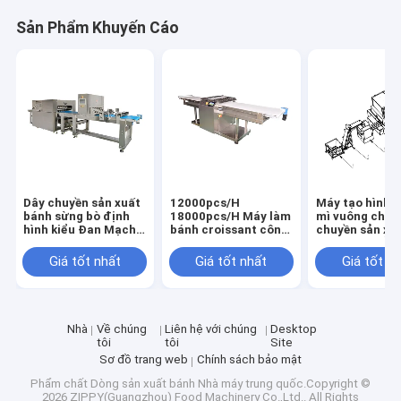
Sản Phẩm Khuyến Cáo
Dây chuyền sản xuất
12000pcs/H
Máy tạo hình 
bánh sừng bò định
18000pcs/H Máy làm
mì vuông cho 
hình kiểu Đan Mạch
bánh croissant công
chuyền sản xu
thương mại
nghiệp
bánh tùy chỉn
Giá tốt nhất
Giá tốt nhất
Giá tốt n
Nhà
Về chúng
Liên hệ với chúng
Desktop
tôi
tôi
Site
Sơ đồ trang web
Chính sách bảo mật
Phẩm chất
Dòng sản xuất bánh
Nhà máy trung quốc.Copyright ©
2026 ZIPPY(Guangzhou) Food Machinery Co.,Ltd.. All Rights