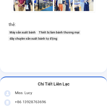
Máy tạo hình bánh mì
Máy cán bột
thẻ:
Máy cắt bánh mì thương mại
Máy sản xuất bánh
Thiết bị làm bánh thương mại
Thợ làm bánh
dây chuyền sản xuất bánh tự động
Máy bảo vệ tủ lạnh
Lò nướng giá
Cốc nướng bánh thương mại
Lò vi sóng
Chi Tiết Liên Lạc
Lò nướng kết hợp
Miss. Lucy
lò nướng bánh pizza
+86 13928763696