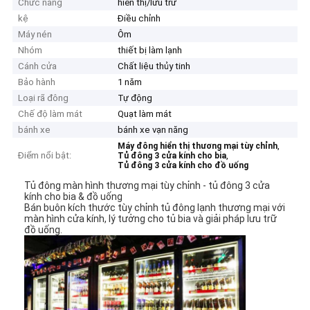
Chức năng
hiển thị/lưu trữ
kệ
Điều chỉnh
Máy nén
Ôm
Nhóm
thiết bị làm lạnh
Cánh cửa
Chất liệu thủy tinh
Bảo hành
1 năm
Loại rã đông
Tự động
Chế độ làm mát
Quạt làm mát
bánh xe
bánh xe vạn năng
,
Máy đông hiển thị thương mại tùy chỉnh
Điểm nổi bật:
,
Tủ đông 3 cửa kính cho bia
Tủ đông 3 cửa kính cho đồ uống
Tủ đông màn hình thương mại tùy chỉnh - tủ đông 3 cửa
kính cho bia & đồ uống
Bán buôn kích thước tùy chỉnh tủ đông lạnh thương mại với
màn hình cửa kính, lý tưởng cho tủ bia và giải pháp lưu trữ
đồ uống.