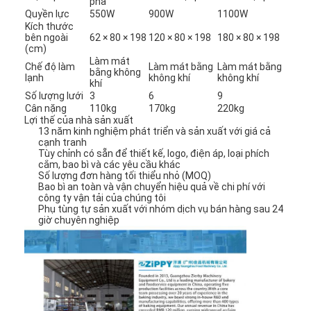
pha
Quyền lực
550W
900W
1100W
Kích thước
bên ngoài
62 × 80 × 198
120 × 80 × 198
180 × 80 × 198
(cm)
Làm mát
Chế độ làm
Làm mát bằng
Làm mát bằng
bằng không
lạnh
không khí
không khí
khí
Số lượng lưới
3
6
9
Cân nặng
110kg
170kg
220kg
Lợi thế của nhà sản xuất
13 năm kinh nghiệm phát triển và sản xuất với giá cả
cạnh tranh
Tùy chỉnh có sẵn để thiết kế, logo, điện áp, loại phích
cắm, bao bì và các yêu cầu khác
Số lượng đơn hàng tối thiểu nhỏ (MOQ)
Bao bì an toàn và vận chuyển hiệu quả về chi phí với
công ty vận tải của chúng tôi
Phụ tùng tự sản xuất với nhóm dịch vụ bán hàng sau 24
giờ chuyên nghiệp
Nhà
Sản phẩm
Về chúng tôi