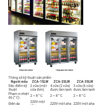
Thông số kỹ thuật sản phẩm
Người mẫu
ZCA-1SLW
ZCA-2SLW
ZCA-3SLW
Đặc điểm kỹ
2 cửa (một
4 cửa (2 cửa)
3 cửa (6 cửa)
thuật
cửa đơn)
được làm lạnh
được làm lạnh
Phạm vi nhiệt
2 ~ 8 ° C.
2 ~ 8 ° C.
2 ~ 8 ° C.
độ (° C)
220V một
Điện áp
220V một pha
220V một pha