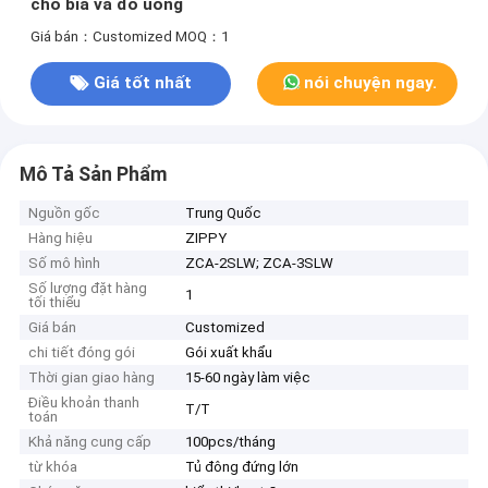
cho bia và đồ uống
Giá bán：Customized
MOQ：1
Giá tốt nhất
nói chuyện ngay.
Mô Tả Sản Phẩm
Nguồn gốc
Trung Quốc
Hàng hiệu
ZIPPY
Số mô hình
ZCA-2SLW; ZCA-3SLW
Số lượng đặt hàng
1
tối thiểu
Giá bán
Customized
chi tiết đóng gói
Gói xuất khẩu
Thời gian giao hàng
15-60 ngày làm việc
Điều khoản thanh
T/T
toán
Khả năng cung cấp
100pcs/tháng
từ khóa
Tủ đông đứng lớn