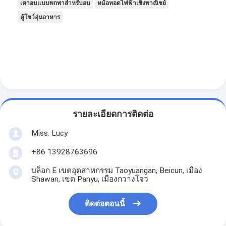
เตาอบแบบพกพาสำหรับอบ
หม้อทอดไฟฟ้าเชิงพาณิชย์
เครื่องปรับปรุงอาหาร
ตู้โชว์อุ่นอาหาร
เครื่องรีดแป้ง
เครื่องตัดขนมปัง
เครื่องพิสูจน์เบเกอรี่
ตู้แช่แข็งสำหรับขึ้นรูปขนมปัง
รายละเอียดการติดต่อ
เตาอบแบบแร็ค
Miss. Lucy
เตาอบขนมพาณิชย์
+86 13928763696
เตาอบความร้อนหมุนเวียน
บล็อก E เขตอุตสาหกรรม Taoyuangan, Beicun, เมือง
Shawan, เขต Panyu, เมืองกวางโจว
เตาอบแบบผสม
ติดต่อตอนนี้
เตาอบพิซซ่า