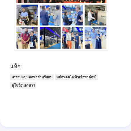
เครื่องปรับปรุงอาหาร
เครื่องรีดแป้ง
เครื่องตัดขนมปัง
เครื่องพิสูจน์เบเกอรี่
ตู้แช่แข็งสำหรับขึ้นรูปขนมปัง
แท็ก:
เตาอบแบบแร็ค
เตาอบแบบพกพาสำหรับอบ
หม้อทอดไฟฟ้าเชิงพาณิชย์
เตาอบขนมพาณิชย์
ตู้โชว์อุ่นอาหาร
เตาอบความร้อนหมุนเวียน
เตาอบแบบผสม
เตาอบพิซซ่า