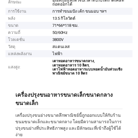
อุณหภูมิและตัวจับเวลาที่ปรับได้ถาดเศษที่
ลักษณะ
ถอดออกได้
การใช้งาน
การทำขนมปัง เค้ก ขนมอบ ฯลฯ
พลัง
13.5 กิโลวัตต์
ขนาด
71*66*118 ซม.
ความถี่
50/60Hz
โวลเตชั่น
3800V
วัสดุ
สแตนเลส
แหล่งพลังงาน
ไฟฟ้า
,
เตาทอดอาหารขนาดกลาง
,
เตาทอดอาหาร 10 ลิตร
แสงสูง:
เตาไฟฟ้าทอดอาหารแบบทอดน้ำมันท่วมเชิง
พาณิชย์ขนาด 10 ลิตร
เครื่องปรุงขนอาหารขนาดเล็กขนาดกลาง
ขนาดเล็ก
เครื่องปรุงขนย่างขนาดลึกพาณิชย์นี้ถูกออกแบบให้กับร้าน
ขนมขนาดเล็กและขนาดกลาง โดยมีความสามารถในการ
ปรุงขนย่างที่ประสิทธิภาพสูง และมีลักษณะที่เข้าถึงผู้ใช้ได้
ง่าย