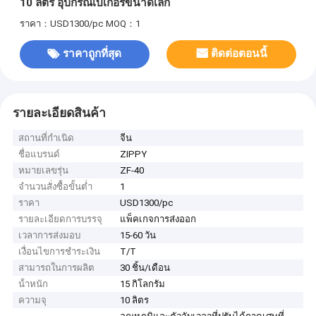
10 ลิตร อุปกรณ์เบเกอรี่ขนาดเล็ก
ราคา：USD1300/pc
MOQ：1
ราคาถูกที่สุด
ติดต่อตอนนี้
รายละเอียดสินค้า
สถานที่กำเนิด
จีน
ชื่อแบรนด์
ZIPPY
หมายเลขรุ่น
ZF-40
จำนวนสั่งซื้อขั้นต่ำ
1
ราคา
USD1300/pc
รายละเอียดการบรรจุ
แพ็คเกจการส่งออก
เวลาการส่งมอบ
15-60 วัน
เงื่อนไขการชำระเงิน
T/T
สามารถในการผลิต
30 ชิ้น/เดือน
น้ําหนัก
15 กิโลกรัม
ความจุ
10 ลิตร