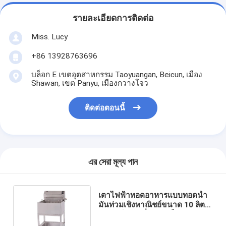
อุปกรณ์เบเกอรี่ขนาดเล็ก
รายละเอียดการติดต่อ
ตู้แช่จอแสดงผลเชิงพาณิชย์
Miss. Lucy
เครื่องเย็นบนโต๊ะทํางาน
+86 13928763696
บลาสท์ชิลเลอร์
บล็อก E เขตอุตสาหกรรม Taoyuangan, Beicun, เมือง
Shawan, เขต Panyu, เมืองกวางโจว
เครื่องทำน้ำแข็ง
ติดต่อตอนนี้
ตู้โชว์เบเกอรี่
এর সেরা মূল্য পান
เตาไฟฟ้าทอดอาหารแบบทอดน้ำ
มันท่วมเชิงพาณิชย์ขนาด 10 ลิตร
อุปกรณ์เบเกอรี่ขนาดเล็ก