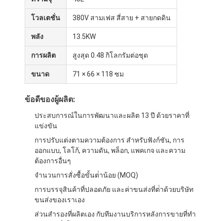
โวลเตชั่น
380V สามเฟส สี่สาย + สายกดดิน
พลัง
13.5KW
การผลิต
สูงสุด 0.48 กิโลกรัมต่อชุด
ขนาด
71 × 66 × 118 ซม
ข้อดีของผู้ผลิต:
ประสบการณ์ในการพัฒนาและผลิต 13 ปี ด้วยราคาที่
แข่งขัน
การปรับแต่งตามความต้องการ สําหรับฟังก์ชัน, การ
ออกแบบ, โลโก้, ความดัน, พล็อก, แพคเกจ และความ
ต้องการอื่นๆ
หน้าแรก
จํานวนการสั่งซื้อขั้นต่ําน้อย (MOQ)
สินค้า
การบรรจุสินค้าที่ปลอดภัย และค่าขนส่งที่ต่ําด้วยบริษัท
ขนส่งของเราเอง
เกี่ยวกับเรา
ส่วนสํารองที่ผลิตเอง กับทีมงานบริการหลังการขายที่ทํา