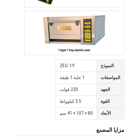
النموذج
ZEG-1Y
المواصفات
1 علبة 1 طبقة
الجهد
220 فولت
القوة
3.5 كيلوواط
الأبعاد
80 × 107 × 41 سم
مزايا المصنع