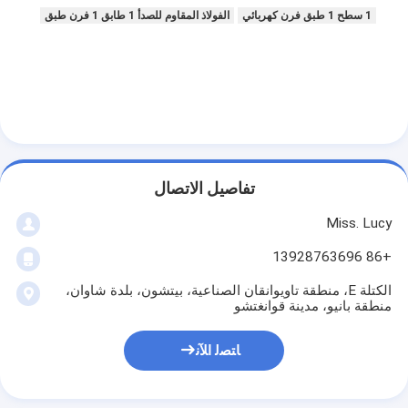
طابعة الغذاء
1 سطح 1 طبق فرن كهربائي
الفولاذ المقاوم للصدأ 1 طابق 1 فرن طبق
العجين المغطي بملاءة
آلة تقطيع الخبز التجارية
مصحح المخبوزات
مُبرّد مُخمّر
تفاصيل الاتصال
فرن الرف
Miss. Lucy
فرن الخبز التجاري
+86 13928763696
الكتلة E، منطقة تاويوانقان الصناعية، بيتشون، بلدة شاوان،
فرن حراري
منطقة بانيو، مدينة قوانغتشو
فرن مزيج
ﺎﺘﺼﻟ ﺍﻶﻧ
فرن البيتزا