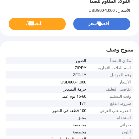
الفولاذ المقاوم للصدأ
الأسعار：USD800-1,000
افضل سعر
ﺎﺘﺼﻟ ﺍﻶﻧ
منتوج وصف
مكان المنشأ
الصين
اسم العلامة التجارية
ZIPPY
رقم الموديل
ZEG-1Y
الأسعار
USD800-1,000
تفاصيل التغليف
حزمة التصدير
وقت التسليم
15-60 يوم عمل
شروط الدفع
T/T
القدرة على العرض
100 قطعة في الشهر
استخدام
مخبز
صواني
مخصصة
اللون
مخصصة