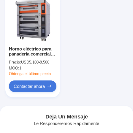
Horno eléctrico para
panadería comercial
de 6 bandejas y 9
Precio:
USD5,100-8,500
bandejas con 3 pisos
MOQ:
1
Obtenga el último precio
Contactar ahora
Deja Un Mensaje
Le Responderemos Rápidamente