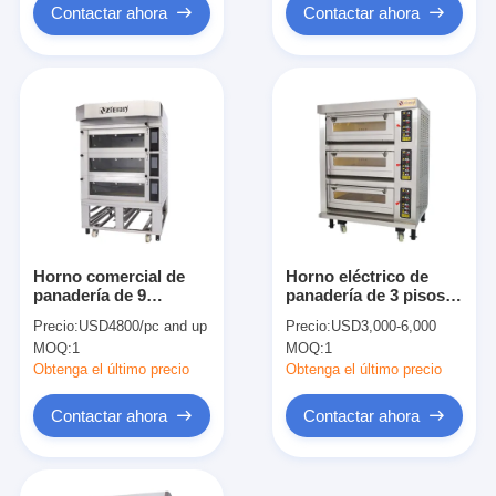
Contactar ahora
Contactar ahora
Horno comercial de
Horno eléctrico de
panadería de 9
panadería de 3 pisos y
bandejas y 12
6 bandejas, horno
Precio:
USD4800/pc and up
Precio:
USD3,000-6,000
bandejas, horno
eléctrico comercial
MOQ:
1
MOQ:
1
eléctrico industrial
para hornear
Obtenga el último precio
Obtenga el último precio
Contactar ahora
Contactar ahora