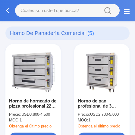
Horno De Panadería Comercial
(5)
Horno de horneado de
Horno de pan
pizza profesional 220V
profesional de 3
Horno de pastelería
cubiertas 12 bandejas
Precio:
USD3,800-4,500
Precio:
USD2,700-5,000
comercial
Horno comercial de
MOQ:
1
MOQ:
1
personalizado
cubierta
Obtenga el último precio
Obtenga el último precio