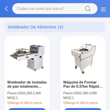
Moldeador De Alimentos
(4)
Moldeador de tostadas
Máquina de Formar
de pan totalmente
Pan de 0.37kw Rápida
automático 3000pcs/h
1800pcs/H-2000pcs/H
Precio:
USD1,830-2,400
Precio:
USD2,300-3,000
Equipo comercial para
MOQ:
1
MOQ:
1
hacer bagels
Obtenga el último precio
Obtenga el último precio