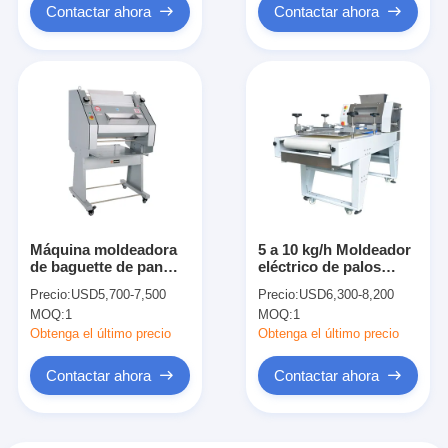
Contactar ahora
Contactar ahora
Máquina moldeadora
5 a 10 kg/h Moldeador
de baguette de pan
eléctrico de palos
largo francés 50-60
francés Moldeador de
Precio:
USD5,700-7,500
Precio:
USD6,300-8,200
piezas/min
pan francés Baguette
MOQ:
1
MOQ:
1
Moldeador de masa
Obtenga el último precio
Obtenga el último precio
Contactar ahora
Contactar ahora