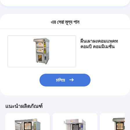
อุปกรณ์เบเกอรี่ขนาดเล็ก
ตู้แช่จอแสดงผลเชิงพาณิชย์
এর সেরা মূল্য পান
เครื่องเย็นบนโต๊ะทํางาน
บลาสท์ชิลเลอร์
ผืนเผาผงคอมแพคท
คอมบิ คอมมิเมชั่น
เครื่องทำน้ำแข็ง
ตู้โชว์เบเกอรี่
চালিয়ে
แนะนำผลิตภัณฑ์