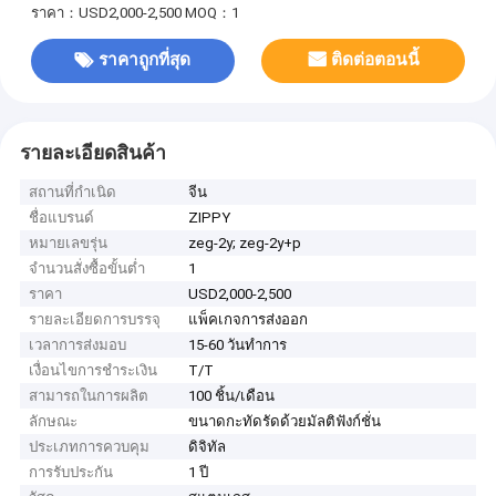
ราคา：USD2,000-2,500
MOQ：1
ราคาถูกที่สุด
ติดต่อตอนนี้
รายละเอียดสินค้า
สถานที่กำเนิด
จีน
ชื่อแบรนด์
ZIPPY
หมายเลขรุ่น
zeg-2y; zeg-2y+p
จำนวนสั่งซื้อขั้นต่ำ
1
ราคา
USD2,000-2,500
รายละเอียดการบรรจุ
แพ็คเกจการส่งออก
เวลาการส่งมอบ
15-60 วันทำการ
เงื่อนไขการชำระเงิน
T/T
สามารถในการผลิต
100 ชิ้น/เดือน
ลักษณะ
ขนาดกะทัดรัดด้วยมัลติฟังก์ชั่น
ประเภทการควบคุม
ดิจิทัล
การรับประกัน
1 ปี