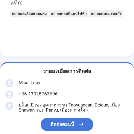
แท็ก:
เครื่องปรับปรุงอาหาร
เตาอบลมร้อนแบบผสม
เตาอบคอมบิแบบไฟฟ้า
เตาอบแบบผสมแก๊ส
เครื่องรีดแป้ง
เครื่องตัดขนมปัง
เครื่องพิสูจน์เบเกอรี่
ตู้แช่แข็งสำหรับขึ้นรูปขนมปัง
เตาอบแบบแร็ค
รายละเอียดการติดต่อ
Miss. Lucy
เตาอบขนมพาณิชย์
+86 13928763696
เตาอบความร้อนหมุนเวียน
บล็อก E เขตอุตสาหกรรม Taoyuangan, Beicun, เมือง
เตาอบแบบผสม
Shawan, เขต Panyu, เมืองกวางโจว
เตาอบพิซซ่า
ติดต่อตอนนี้