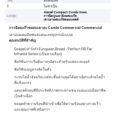
วัสดุ
สแตนเลส
สี
ไม่จําเป็น
,
รถยนต์ Compact Combi Oven
แสงสูง:
,
การฉีดปูนเตาผิงผสมแก๊ส
เตาเผาผสมแก๊สคอมแพคต์
การฉีดผงก๊าซผสมเตาอบ Combi Commercial Commercial
เตาอบผงผงฉีดพ่นสแตนเลสอุปกรณ์เบเกอ
คุณสมบัติที่สำคัญ
Gospel of Soft European Bread - Perfect FIR Far
Infrared Series (เป็นทางเลือก)
ฟังก์ชั่นการเริ่มต้นเวลาอิสระสำหรับแต่ละเลเยอร์
ฟังก์ชั่นเมนูทางลัดในตัว
ระบบไอน้ำอัจฉริยะแต่ละชั้นควบคุมได้อย่างอิสระด้วยไอน้ำ
ที่แข็งแกร่ง
แผ่นเหล็กอบที่มีประสิทธิภาพกระดานชนวนอบแบบมืออาชีพ
เป็นตัวเลือก
หลอดทำความร้อนที่นำเข้าเพื่อให้ความร้อนอย่างรวดเร็ว
และคุณภาพที่เหนือกว่า