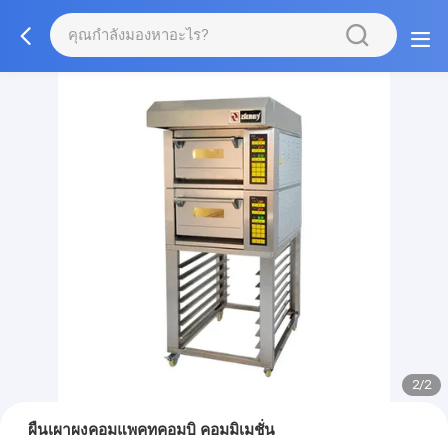
2/2
ผืนเผาผงคอมแพคทคอมบิ คอมมิเมชั่น