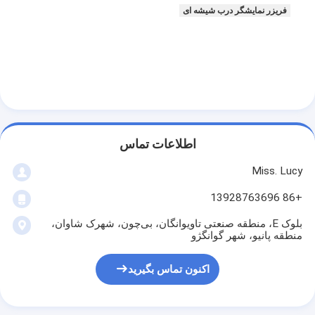
فریزر نمایشگر درب شیشه ای
بازدید از کارخانه
کنترل کیفیت
تماس با ما
اخبار
پرونده ها
اطلاعات تماس
Miss. Lucy
+86 13928763696
خط تولید نانوایی
بلوک E، منطقه صنعتی تاویوانگان، بی‌چون، شهرک شاوان،
مخلوط کننده آرد
منطقه پانیو، شهر گوانگژو
هویج شکن تجاری
اکنون تماس بگیرید
تقسیم‌کننده گردکننده