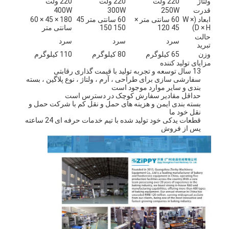
ولتاژ
220 ولت
220 ولت
220 ولت
قدرت
250W
300W
400W
ابعاد (W ×
60 سانتی متر ×
60 سانتی متر 45
180 × 45 × 60
D × H)
45 120
150 150
سانتی متر
حالت
سرد
سرد
سرد
تبرید
وزن
65 کیلوگرم
80 کیلوگرم
110 کیلوگرم
مزایای تولید کننده
13 سال توسعه و تجربه تولید با قیمت گذاری رقابتی
سفارشی سازی برای طراحی ، آرم ، ولتاژ ، نوع پلاگین ، بسته
بندی و سایر موارد موجود است
حداقل مقادیر سفارش کوچک در دسترس است
بسته بندی ایمن و هزینه های حمل و نقل کم با شرکت حمل و
نقل خود ما
قطعات یدکی خود تولید شده با تیم خدمات حرفه ای 24 ساعته
پس از فروش