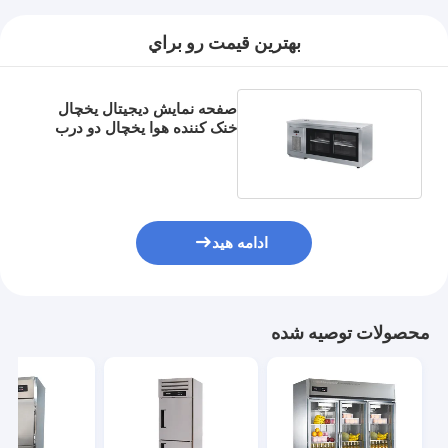
قالب‌زن غذا
بهترين قيمت رو براي
ورق خمیر
دستگاه برش نان تجاری
صفحه نمایش دیجیتال یخچال
خنک کننده هوا یخچال دو درب
ضامن ساز نانوایی
شیشه ای
تست کننده یخچال
اجاق پودر
ادامه هید
اجاق پخت و پز
فر کانوکشن
محصولات توصیه شده
فر اجاق ترکیبی
فر پیتزا