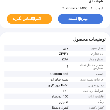
شیشه ای
قیمت：Customized
MOQ：1
بهترین قیمت
اکنون تماس بگیرید
توضیحات محصول
محل منبع
چین
نام تجاری
ZIPPY
شماره مدل
ZDA
مقدار حداقل تعداد
1
سفارش
قیمت
Customized
جزئیات بسته بندی
بسته صادرات
زمان تحویل
15-60 روز کاری
شرایط پرداخت
T/T
قابلیت ارائه
100 عدد/ماه
رنگ
اختیاری
کنترل کننده
کنترل دیجیتال