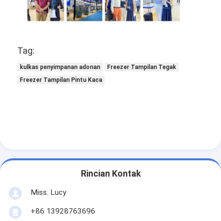
Pembentuk Roti
Pemipih Adonan
Tag:
Pemotong Roti Komersial
kulkas penyimpanan adonan
Freezer Tampilan Tegak
Penguji roti
Freezer Tampilan Pintu Kaca
Kulkas Proofer
Oven rak
Oven toko roti komersial
Oven Konveksi
Rincian Kontak
Oven kombinasi
Miss. Lucy
Oven piza
+86 13928763696