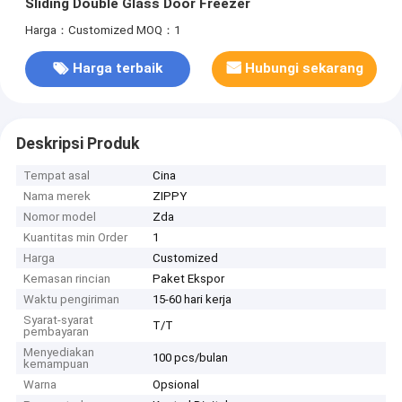
Sliding Double Glass Door Freezer
Harga：Customized
MOQ：1
Harga terbaik
Hubungi sekarang
Deskripsi Produk
Tempat asal
Cina
Nama merek
ZIPPY
Nomor model
Zda
Kuantitas min Order
1
Harga
Customized
Kemasan rincian
Paket Ekspor
Waktu pengiriman
15-60 hari kerja
Syarat-syarat
T/T
pembayaran
Menyediakan
100 pcs/bulan
kemampuan
Warna
Opsional