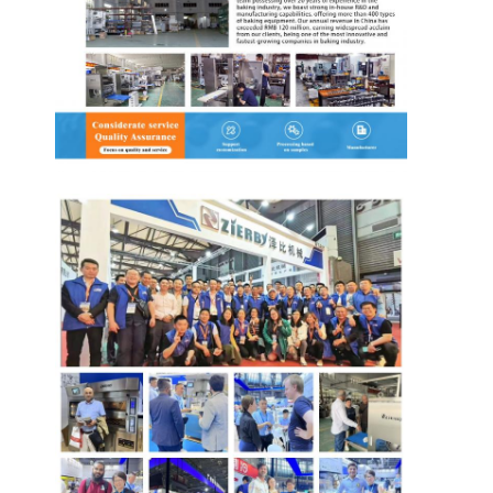
Tur Pabrik
Kontrol Kualitas
Hubungi Kami
Berita
Kasus
Garis Produksi Pakan
Pengaduk tepung
Penggiling telur komersial
Divider Rounder