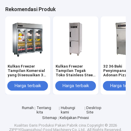
Rekomendasi Produk
Kulkas Freezer
Kulkas Freezer
32 36 Baki
Tampilan Komersial
Tampilan Tegak
Penyimpanan
yang Disesuaikan 3
Toko Stainless Steel
Adonan Pizza 
Pintu Kaca untuk Bir
Kulkas Freezer
Stainless Stee
dan Minuman
Tampilan Berdiri
Kulkas Adonan
Harga terbaik
Harga terbaik
Harga terb
yang Dapat
Dipindahkan
Rumah
Tentang
Hubungi
Desktop
kita
kami
Site
Sitemap
Kebijakan Privasi
Kualitas
Garis Produksi Pakan
Pabrik cina.Copyright © 2026
ZIPPY(Guangzhou) Food Machinery Co.,Ltd.. All Rights Reserved.