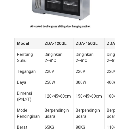
Model
ZDA-120GL
ZDA-150GL
ZDA-180GL
Rentang
Dinginkan
Dinginkan
Dinginkan
Suhu
2~8°C
2~8°C
2~8°C
Tegangan
220V
220V
220V
Daya
250W
300W
400W
Dimensi
120×45×60cm
150×45×60cm
180×45×60
(P×L×T)
Mode
Berpendingin
Berpendingin
Berpending
Pendinginan
udara
udara
udara
Berat
65KG
80KG
110KG