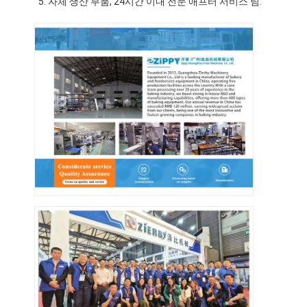
자체 생산 부품, 24시간 이내 전문 애프터 서비스 팀.
공장 투어
품질 관리
저희와 연락
뉴스
사건
베이커리 생산 라인
가루 혼합기
상업용 계란 거품기
분할기 라운더