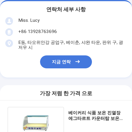
소형 베이커리 장비
연락처 세부 사항
광고용 디스플레이 냉장고
Miss. Lucy
작업대 냉동고
+86 13928763696
돌풍 냉각장치
E동, 타오위안강 공업구, 베이춘, 샤완 타운, 판위 구, 광
저우 시
얼음 생성 장치
지금 연락
베이커리 진열장
가장 저렴 한 가격 으로
베이커리 식품 보온 진열장
에그타르트 카운터탑 보온
캐비닛