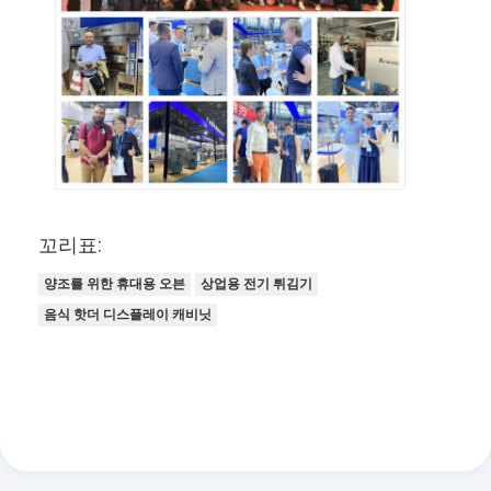
식품 밀더
현금 판자공
상업용 빵 썰기
베이커리 교정기
냉장고 검증기
꼬리표:
랙 오븐
양조를 위한 휴대용 오븐
상업용 전기 튀김기
상업적 빵 굽는 화덕
음식 핫더 디스플레이 캐비닛
대류 오븐
조합 오븐
피자 오븐