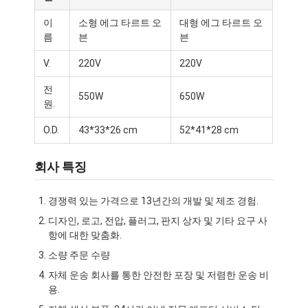
이
소형 에그 타르트 오
대형 에그 타르트 오
름
븐
븐
V.
220V
220V
전
550W
650W
원.
O.D.
43*33*26 cm
52*41*28 cm
회사 특징
경쟁력 있는 가격으로 13년간의 개발 및 제조 경험.
디자인, 로고, 전압, 플러그, 판지 상자 및 기타 요구 사
집
항에 대한 맞춤화.
소량 주문 수량
제품
자체 운송 회사를 통한 안전한 포장 및 저렴한 운송 비
용.
우리 에 관한 것