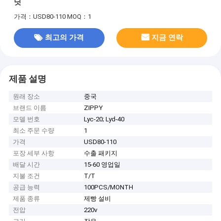
닛
가격：USD80-110
MOQ：1
최고의 가격
지금 연락
제품 설명
원래 장소
중국
브랜드 이름
ZIPPY
모델 번호
Lyc-20; Lyd-40
최소 주문 수량
1
가격
USD80-110
포장 세부 사항
수출 패키지
배달 시간
15-60 영업일
지불 조건
T/T
공급 능력
100PCS/MONTH
제품 종류
제빵 설비
전압
220v