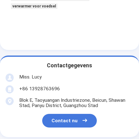
Kleine bakkerijapparatuur
verwarmer voor voedsel
Vrieskasten voor commerciële presentaties
Werkbankvriezer
Ontploffingsharder
IJsblokjesmachine
Contactgegevens
Vertoonkast van de bakkerij
Miss. Lucy
+86 13928763696
Blok E, Taoyuangan Industriezone, Beicun, Shawan
Stad, Panyu District, Guangzhou Stad
Contact nu