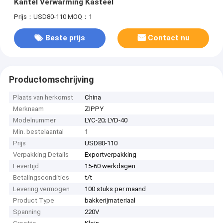
Kantel Verwarming Kasteel
Prijs：USD80-110
MOQ：1
Beste prijs
Contact nu
Productomschrijving
Plaats van herkomst
China
Merknaam
ZIPPY
Modelnummer
LYC-20; LYD-40
Min. bestelaantal
1
Prijs
USD80-110
Verpakking Details
Exportverpakking
Levertijd
15-60 werkdagen
Betalingscondities
t/t
Levering vermogen
100 stuks per maand
Product Type
bakkerijmateriaal
Spanning
220V