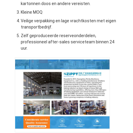
kartonnen doos en andere vereisten.
Fabriekstour
Kleine MOQ
Kwaliteitscontrole
Veilige verpakking en lage vrachtkosten met eigen
transportbedrijf.
Neem contact met ons op
Zelf geproduceerde reserveonderdelen,
professioneel after-sales serviceteam binnen 24
Nieuws
uur.
Gevallen
Productielijn bakkerij
Bloemmixer
Commerciële eierklopper
Deeltjesronder