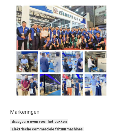
Voedselvormer
Deeg Sheeter
Commerciële Broodsnijmachine
Bakkerijproefmachine
Koelkast Proofer
Oven met rek
commerciële bakkerijoven
convectieoven
Combinatieoven
Markeringen:
pizzaoven
draagbare oven voor het bakken
Elektrische commerciële frituurmachines