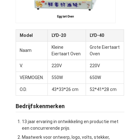
Model
LYD-20
LYD-40
Kleine
Grote Eiertaart
Naam
Eiertaart Oven
Oven
V.
220V
220V
VERMOGEN.
550W
650W
O.D.
43*33*26 cm
52*41*28 cm
Thuis
Bedrijfskenmerken
Producten
13 jaar ervaring in ontwikkeling en productie met
een concurrerende prijs.
Over Ons
Maatwerk voor ontwerp, logo, volts, stekker,