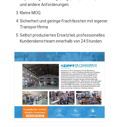
und andere Anforderungen.
Werksbesichtigung
Kleine MOQ
Qualitätskontrolle
Sicherheit und geringe Frachtkosten mit eigener
Transportfirma.
Kontakt mit uns
Selbst produziertes Ersatzteil, professionelles
Kundendienstteam innerhalb von 24 Stunden.
Neuigkeiten
Fälle
Bäckerei-Produktionslinie
Mehlmischer
Kommerzieller Eierschläger
Divider Rounder