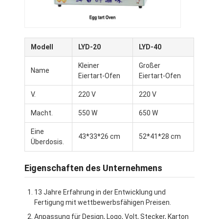
Modell
LYD-20
LYD-40
Kleiner
Großer
Name
Eiertart-Ofen
Eiertart-Ofen
V.
220 V
220 V
Macht.
550 W
650 W
Eine
43*33*26 cm
52*41*28 cm
Überdosis.
Zu Hause
Eigenschaften des Unternehmens
Produkte
13 Jahre Erfahrung in der Entwicklung und
Fertigung mit wettbewerbsfähigen Preisen.
Über uns
Anpassung für Design, Logo, Volt, Stecker, Karton