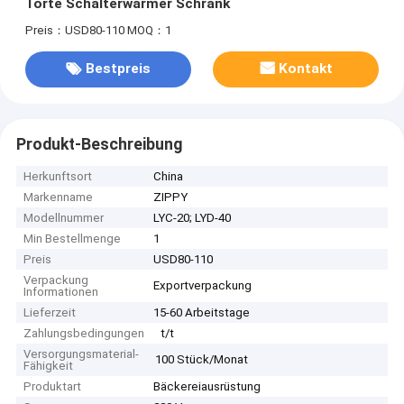
Torte Schalterwärmer Schrank
Preis：USD80-110
MOQ：1
Bestpreis
Kontakt
Produkt-Beschreibung
Herkunftsort
China
Markenname
ZIPPY
Modellnummer
LYC-20; LYD-40
Min Bestellmenge
1
Preis
USD80-110
Verpackung
Exportverpackung
Informationen
Lieferzeit
15-60 Arbeitstage
Zahlungsbedingungen
t/t
Versorgungsmaterial-
100 Stück/Monat
Fähigkeit
Produktart
Bäckereiausrüstung