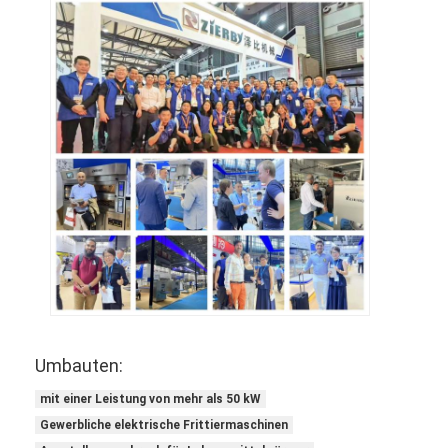
Lebensmittelformer
Teig Sheeter
Handelsbrotschneidemaschine
Bäckereiprüfer
Kühlschrankeinspeicher
Etagenofen
Handelsbackofen
Konvektionsofen
Umbauten:
Kombidämpfer
mit einer Leistung von mehr als 50 kW
Pizzaofen
Gewerbliche elektrische Frittiermaschinen