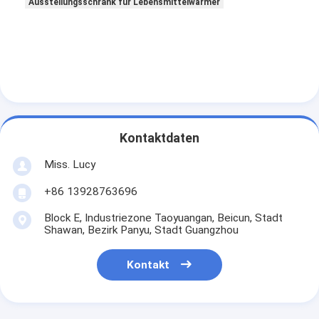
Ausstellungsschrank für Lebensmittelwärmer
Kleine Bäckerausrüstung
Gefrierschrank für Verkaufsbildschirme
Gefrierschrank für Arbeitsplätze
Explosions-Kühler
Eismaschine
Kontaktdaten
Bäckerei-Bildschrank
Miss. Lucy
+86 13928763696
Block E, Industriezone Taoyuangan, Beicun, Stadt
Shawan, Bezirk Panyu, Stadt Guangzhou
Kontakt