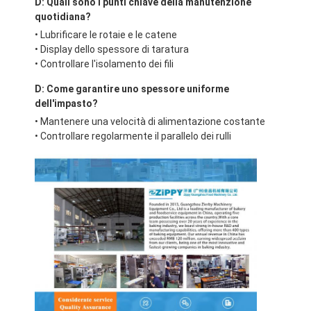
D: Quali sono i punti chiave della manutenzione
Piccole attrezzature da forno
quotidiana?
Congelatore per display commerciale
• Lubrificare le rotaie e le catene
• Display dello spessore di taratura
• Controllare l'isolamento dei fili
Congelatore per banchi da lavoro
D: Come garantire uno spessore uniforme
Refrigeratore di scoppio
dell'impasto?
• Mantenere una velocità di alimentazione costante
Fabbricatore di ghiaccio
• Controllare regolarmente il parallelo dei rulli
Display cabinet della pasticceria