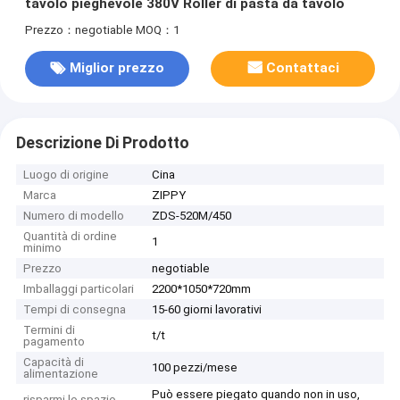
tavolo pieghevole 380V Roller di pasta da tavolo
Prezzo：negotiable
MOQ：1
Miglior prezzo
Contattaci
Descrizione Di Prodotto
Luogo di origine
Cina
Marca
ZIPPY
Numero di modello
ZDS-520M/450
Quantità di ordine
1
minimo
Prezzo
negotiable
Imballaggi particolari
2200*1050*720mm
Tempi di consegna
15-60 giorni lavorativi
Termini di
t/t
pagamento
Capacità di
100 pezzi/mese
alimentazione
Può essere piegato quando non in uso,
risparmi lo spazio