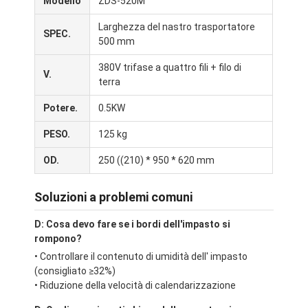
Modello
ZDS-520M
Fornitore di alimenti
Larghezza del nastro trasportatore
SPEC.
Pasta Sheeter
500 mm
380V trifase a quattro fili + filo di
Tagliapane commerciale
V.
terra
Proiettore di panificazione
Potere.
0.5KW
Proofing del frigorifero
PESO.
125 kg
Forno a scaffale
OD.
250 ((210) * 950 * 620 mm
forno per panetteria commerciale
Soluzioni a problemi comuni
forno di convezione
D: Cosa devo fare se i bordi dell'impasto si
rompono?
Forno combinato
• Controllare il contenuto di umidità dell' impasto
(consigliato ≥32%)
forno della pizza
• Riduzione della velocità di calendarizzazione