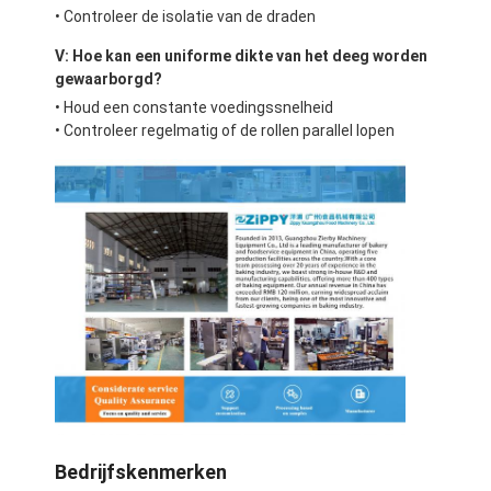
Kleine bakkerijapparatuur
• Controleer de isolatie van de draden
Vrieskasten voor commerciële presentaties
V: Hoe kan een uniforme dikte van het deeg worden
gewaarborgd?
Werkbankvriezer
• Houd een constante voedingssnelheid
• Controleer regelmatig of de rollen parallel lopen
Ontploffingsharder
IJsblokjesmachine
Vertoonkast van de bakkerij
Bedrijfskenmerken