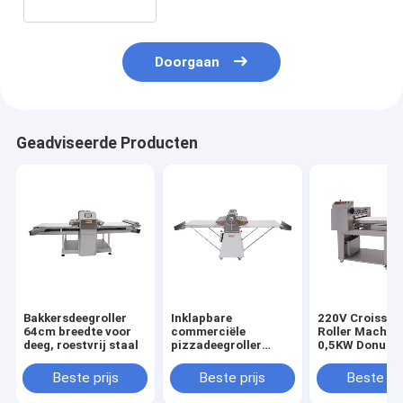
Doorgaan
Geadviseerde Producten
Bakkersdeegroller
Inklapbare
220V Croissan
64cm breedte voor
commerciële
Roller Machin
deeg, roestvrij staal
pizzadeegroller
0,5KW Donut D
tafelmodel
Sheeter
pizzadeegroller
Beste prijs
Beste prijs
Beste pri