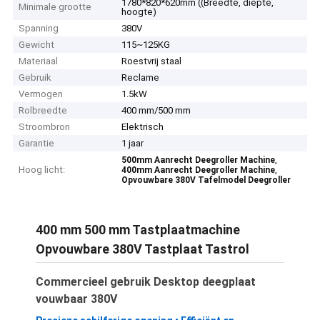
1780*820*620mm ((Breedte, diepte,
Minimale grootte
hoogte)
Spanning
380V
Gewicht
115~125KG
Materiaal
Roestvrij staal
Gebruik
Reclame
Vermogen
1.5kW
Rolbreedte
400 mm/500 mm
Stroombron
Elektrisch
Garantie
1 jaar
,
500mm Aanrecht Deegroller Machine
Hoog licht:
,
400mm Aanrecht Deegroller Machine
Opvouwbare 380V Tafelmodel Deegroller
400 mm 500 mm Tastplaatmachine
Opvouwbare 380V Tastplaat Tastrol
Commercieel gebruik Desktop deegplaat
vouwbaar 380V