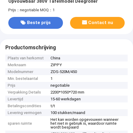
Opvouwbaar 380V Tafelmodel Deegroller
Prijs：negotiable
MOQ：1
Beste prijs
Contact nu
Productomschrijving
Plaats van herkomst
China
Merknaam
ZIPPY
Modelnummer
ZDS-520M/450
Min. bestelaantal
1
Prijs
negotiable
Verpakking Details
2200*1050*720 mm
Levertijd
15-60 werkdagen
Betalingscondities
t/t
Levering vermogen
100 stukken/maand
Het kan worden opgevouwen wanneer
sparen ruimte
het niet in gebruik is, waardoor ruimte
wordt bespaard