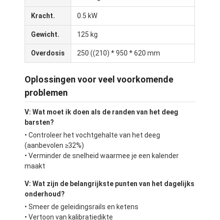
Voedselvormer
Kracht.
0.5 kW
Deeg Sheeter
Gewicht.
125 kg
Commerciële Broodsnijmachine
Overdosis
250 ((210) * 950 * 620 mm
Bakkerijproefmachine
Oplossingen voor veel voorkomende
problemen
Koelkast Proofer
V: Wat moet ik doen als de randen van het deeg
Oven met rek
barsten?
• Controleer het vochtgehalte van het deeg
commerciële bakkerijoven
(aanbevolen ≥32%)
• Verminder de snelheid waarmee je een kalender
convectieoven
maakt
Combinatieoven
V: Wat zijn de belangrijkste punten van het dagelijks
onderhoud?
pizzaoven
• Smeer de geleidingsrails en ketens
• Vertoon van kalibratiedikte