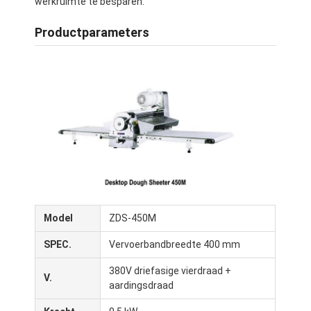
werkruimte te besparen.
Productparameters
Model
ZDS-450M
Thuis
SPEC.
Vervoerbandbreedte 400 mm
Producten
380V driefasige vierdraad +
V.
aardingsdraad
Over Ons