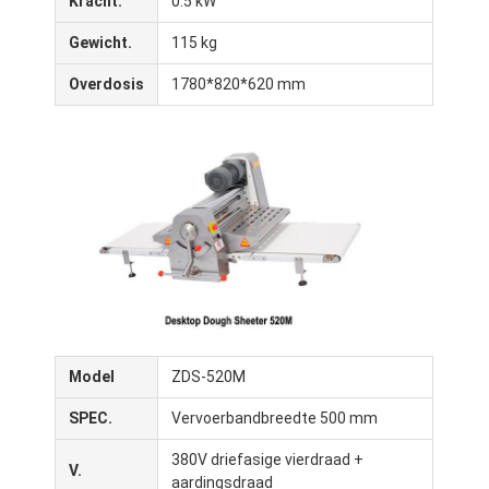
Kracht.
0.5 kW
Fabriekstour
Gewicht.
115 kg
Kwaliteitscontrole
Overdosis
1780*820*620 mm
Neem contact met ons op
Nieuws
Gevallen
Productielijn bakkerij
Bloemmixer
Model
ZDS-520M
Commerciële eierklopper
SPEC.
Vervoerbandbreedte 500 mm
Deeltjesronder
380V driefasige vierdraad +
V.
aardingsdraad