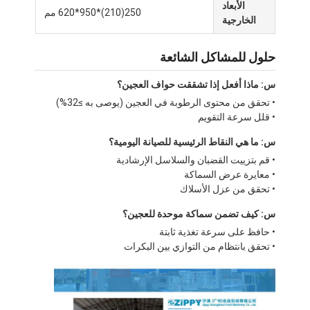
الأبعاد
طابعة الغذاء
250(210)*950*620 مم
الخارجية
العجين المغطي بملاءة
حلول للمشاكل الشائعة
آلة تقطيع الخبز التجارية
س: ماذا أفعل إذا تشققت حواف العجين؟
مصحح المخبوزات
• تحقق من محتوى الرطوبة في العجين (يوصى به ≥32%)
• قلل سرعة التقويم
مُبرّد مُخمّر
س: ما هي النقاط الرئيسية للصيانة اليومية؟
• قم بتزييت القضبان والسلاسل الإرشادية
فرن الرف
• معايرة عرض السماكة
• تحقق من عزل الأسلاك
فرن الخبز التجاري
س: كيف تضمن سماكة موحدة للعجين؟
فرن حراري
• حافظ على سرعة تغذية ثابتة
• تحقق بانتظام من التوازي بين البكرات
فرن مزيج
فرن البيتزا