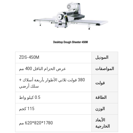
الموديل
ZDS-450M
المواصفات
عرض الحزام الناقل 400 مم
380 فولت ثلاثي الأطوار بأربعة أسلاك +
فولت
سلك أرضي
الطاقة
0.5 كيلو واط
الصفحة الرئيسية
الوزن
115 كجم
المنتجات
الأبعاد
1780*820*620 مم
حولنا
الخارجية