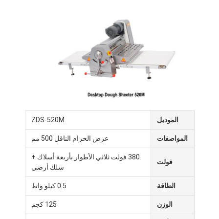
جولة في المصنع
مراقبة الجودة
اتصل بنا
أخبار
الحالات
الموديل
ZDS-520M
المواصفات
عرض الحزام الناقل 500 مم
خط إنتاج المخبز
380 فولت ثلاثي الأطوار بأربعة أسلاك +
خلاط دقيق
فولت
سلك أرضي
خفاقة بيض تجارية
الطاقة
0.5 كيلو واط
المُقسّم
الوزن
125 كجم