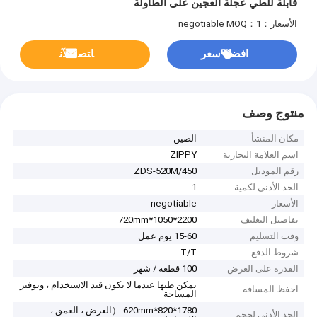
قابلة للطي عجلة العجين على الطاولة
الأسعار：negotiable
MOQ：1
افضل سعر
ﺎﺘﺼﻟ ﺍﻶﻧ
منتوج وصف
مكان المنشأ
الصين
اسم العلامة التجارية
ZIPPY
رقم الموديل
ZDS-520M/450
الحد الأدنى لكمية
1
الأسعار
negotiable
تفاصيل التغليف
2200*1050*720mm
وقت التسليم
15-60 يوم عمل
شروط الدفع
T/T
القدرة على العرض
100 قطعة / شهر
يمكن طيها عندما لا تكون قيد الاستخدام ، وتوفير
احفظ المسافه
المساحة
1780*820*620mm （العرض ، العمق ،
الحد الأدنى لحجم