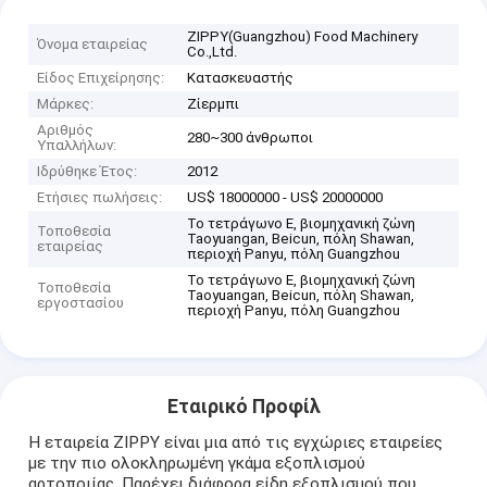
ZIPPY(Guangzhou) Food Machinery
Όνομα εταιρείας
Co.,Ltd.
Είδος Επιχείρησης:
Κατασκευαστής
Μάρκες:
Ζίερμπι
Αριθμός
280~300 άνθρωποι
Υπαλλήλων:
Ιδρύθηκε Έτος:
2012
Ετήσιες πωλήσεις:
US$ 18000000 - US$ 20000000
Το τετράγωνο Ε, βιομηχανική ζώνη
Τοποθεσία
Taoyuangan, Beicun, πόλη Shawan,
εταιρείας
περιοχή Panyu, πόλη Guangzhou
Το τετράγωνο Ε, βιομηχανική ζώνη
Τοποθεσία
Taoyuangan, Beicun, πόλη Shawan,
εργοστασίου
περιοχή Panyu, πόλη Guangzhou
Εταιρικό Προφίλ
Η εταιρεία ZIPPY είναι μια από τις εγχώριες εταιρείες
με την πιο ολοκληρωμένη γκάμα εξοπλισμού
αρτοποιίας. Παρέχει διάφορα είδη εξοπλισμού που