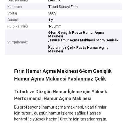
Güç Kaynağı
Elektrikli
Kullanımı
Ticari Sanayi Fırını
Voltaj
380V
Garanti
1 yıl
Rulo kalınlığı
1-35mm
64cm Genişlik Pasta Hamur Açma
Makinesi
,
Fırın Hamur Açma Makinesi 64cm Genişlik
Vurgulamak:
,
Paslanmaz Çelik Pasta Hamur Açma
Makinesi
Fırın Hamur Açma Makinesi 64cm Genişlik
Hamur Açma Makinesi Paslanmaz Çelik
Tutarlı ve Düzgün Hamur İşleme için Yüksek
Performanslı Hamur Açma Makinesi
Bu profesyonel hamur açma makinesi, ticari fırınlar
için tutarlı, düzgün hamur işleme sağlar. Hassas
kontrol ile yüksek hacimli üretim için tasarlanmıştır.