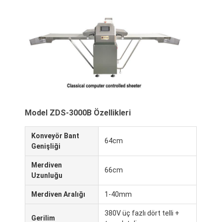
Fabrika Turu
Kalite Kontrol
Bizimle İletişim
Haberler
Davalar
Model ZDS-3000B Özellikleri
Konveyör Bant
Fırın üretim hattı
64cm
Genişliği
Unlu Karıştırıcı
Merdiven
66cm
Uzunluğu
Ticari yumurta döven makine
Merdiven Aralığı
1-40mm
Hamur Yuvarlama Makinesi
380V üç fazlı dört telli +
Gerilim