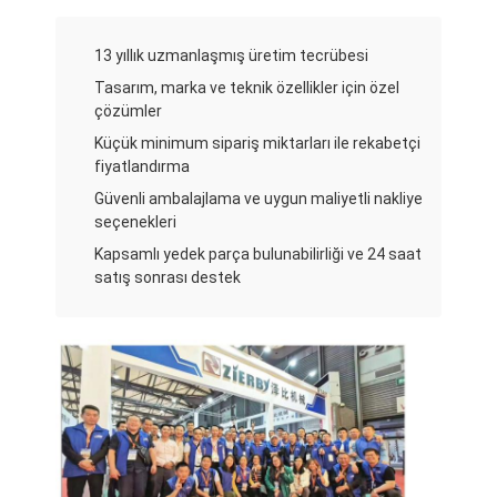
Küçük Fırın Ekipmanları
Ticari Teşhir Dondurucu
13 yıllık uzmanlaşmış üretim tecrübesi
Tasarım, marka ve teknik özellikler için özel
Tezgah Tipi Derin Dondurucu
çözümler
Küçük minimum sipariş miktarları ile rekabetçi
Şok soğutucu
fiyatlandırma
Güvenli ambalajlama ve uygun maliyetli nakliye
Buz yapıcı
seçenekleri
Fırıncılık vitrin dolabı
Kapsamlı yedek parça bulunabilirliği ve 24 saat
satış sonrası destek