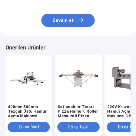
Devam et
Önerilen Ürünler
400mm 500mm
Katlanabilir Ticari
220V Kruvasa
Tezgah Üstü Hamur
Pizza Hamuru Roller
Hamur Açma
Açma Makinesi
Masaüstü Pizza
Makinesi 0.5K
Katlanabilir 380V
Hamuru Roller
Donut Hamur
Tezgah Tipi Hamur
Sheeter
Şekillendirme
En iyi fiyat
En iyi fiyat
En iyi fiy
Açma