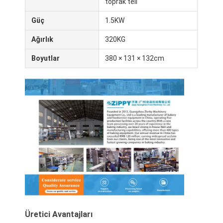
toprak teli
Gıda kalıplayıcı
Güç
1.5KW
hamur açma makinesi
Ağırlık
320KG
Ticari Ekmek Dilimleyici
Boyutlar
380 × 131 × 132cm
Fırın provası
Buzdolabı Proofer
Rack Fırını
Ticari fırın
Konveksiyon fırını
Kombinasyonlu Fırın
Pizza fırını
Üretici Avantajları