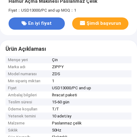
Hamur Açma Makinesi Paslanmaz Çelik
Fiyat：USD13000/PC and up
MOQ：1
En iyi fiyat
Şimdi başvurun
Ürün Açıklaması
Menşe yeri
Çin
Marka adı
ZIPPY
Model numarası
ZDS
Min sipariş miktarı
1
Fiyat
USD13000/PC and up
Ambalaj bilgileri
İhracat paketi
Teslim süresi
15-60 gün
Ödeme koşulları
T/T
Yetenek temini
10 adet/ay
Malzeme
Paslanmaz çelik
Sıklık
50Hz