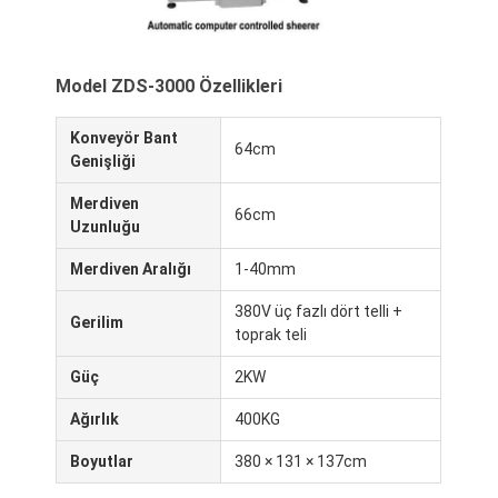
Model ZDS-3000 Özellikleri
Konveyör Bant
64cm
Genişliği
Merdiven
66cm
Uzunluğu
Merdiven Aralığı
1-40mm
380V üç fazlı dört telli +
Gerilim
toprak teli
Evde
Güç
2KW
Ağırlık
400KG
Ürün
Boyutlar
380 × 131 × 137cm
Hakkımızda