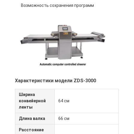
Возможность сохранения программ
Характеристики модели ZDS-3000
Ширина
Домой
конвейерной
64 см
ленты
Продукты
Длина валка
66 см
О нас
Расстояние