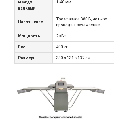
между
1-40 мм
Экскурсия по заводу
валками
Контроль качества
Трехфазное 380 В, четыре
Напряжение
провода + заземление
Свяжитесь с нами
Мощность
2 кВт
Новости
Вес
400 кг
Случаи
Размеры
380 × 131 × 137 см
Производственная линия пекарни
Смеситель муки
Коммерческая яйцебитва
Разделитель