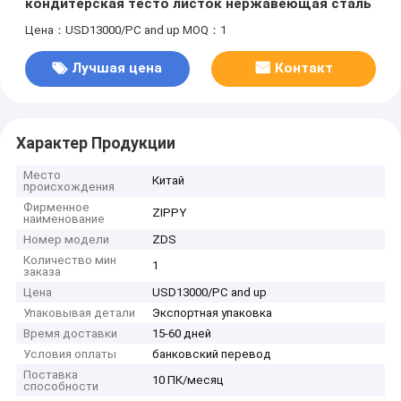
кондитерская тесто листок нержавеющая сталь
Цена：USD13000/PC and up
MOQ：1
Лучшая цена
Контакт
Характер Продукции
Место
Китай
происхождения
Фирменное
ZIPPY
наименование
Номер модели
ZDS
Количество мин
1
заказа
Цена
USD13000/PC and up
Упаковывая детали
Экспортная упаковка
Время доставки
15-60 дней
Условия оплаты
банковский перевод
Поставка
10 ПК/месяц
способности