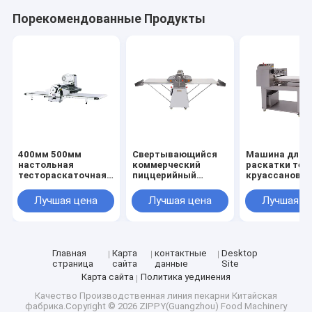
Порекомендованные Продукты
400мм 500мм
Свертывающийся
Машина для
настольная
коммерческий
раскатки тес
тестораскаточная
пиццерийный
круассанов 22
машина складная
тесто-роллер на
0,5 кВт, для
380В настольный
столе
пончиков
Лучшая цена
Лучшая цена
Лучшая ц
тестораскатчик
Пиццерийский
тесто-роллер
Главная
Карта
контактные
Desktop
страница
сайта
данные
Site
Карта сайта
Политика уединения
Качество
Производственная линия пекарни
Китайская
фабрика.Copyright © 2026 ZIPPY(Guangzhou) Food Machinery