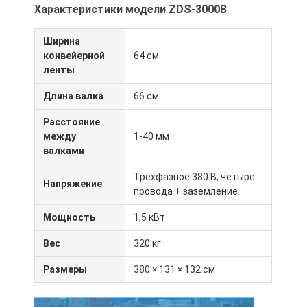
Характеристики модели ZDS-3000B
Пищевой плетец
Тесто Sheeter
Ширина
конвейерной
64 см
Коммерческий хлеборезательный станок
ленты
Длина валка
66 см
Проверка пекарни
Расстояние
Проверка холодильника
между
1-40 мм
валками
Печь на стойке
Трехфазное 380 В, четыре
Напряжение
коммерчески печь пекарни
провода + заземление
Мощность
1,5 кВт
печь конвекции
Вес
320 кг
Комбинированная печь
Размеры
380 × 131 × 132 см
печь пиццы