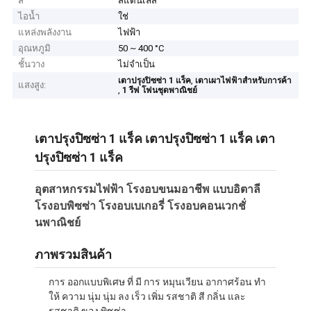
สี
สแตนเลส
ไอน้ำ
ใช่
แหล่งพลังงาน
ไฟฟ้า
อุณหภูมิ
50 ~ 400 °C
ชั้นวาง
ไม่จําเป็น
,
เตาปรุงปิซซ่า 1 แร็ค
เตาเผาไฟฟ้าสําหรับการค้า
แสงสูง:
,
1 รีฟ โฟนชุดพาณิชย์
เตาปรุงปิซซ่า 1 แร็ค เตาปรุงปิซซ่า 1 แร็ค เตา
ปรุงปิซซ่า 1 แร็ค
อุตสาหกรรมไฟฟ้า โรงอบขนมอาชีพ แบบอิตาลี
โรงอบพิซซ่า โรงอบเบเกอรี่ โรงอบคอนเวกชั่
นพาณิชย์
ภาพรวมสินค้า
การ ออกแบบพิเศษ ที่ มี การ หมุนเวียน อากาศร้อน ทํา
ให้ ความ นุ่ม นุ่ม ลง เร็ว เพิ่ม รสชาติ สี กลิ่น และ
รสชาติ ของ พิซซ่า