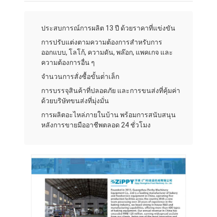
ทัวร์โรงงาน
ประสบการณ์การผลิต 13 ปี ด้วยราคาที่แข่งขัน
การควบคุมคุณภาพ
การปรับแต่งตามความต้องการสําหรับการ
ติดต่อเรา
ออกแบบ, โลโก้, ความดัน, พล๊อก, แพคเกจ และ
ความต้องการอื่น ๆ
ข่าว
จํานวนการสั่งซื้อขั้นต่ําเล็ก
การบรรจุสินค้าที่ปลอดภัย และการขนส่งที่คุ้มค่า
กรณี
ด้วยบริษัทขนส่งที่มุ่งมั่น
การผลิตอะไหล่ภายในบ้าน พร้อมการสนับสนุน
หลังการขายมืออาชีพตลอด 24 ชั่วโมง
สายการผลิตเบเกอรี่
เครื่องผสมแป้ง
เครื่องตีไข่เชิงพาณิชย์
แบ่งรอบ