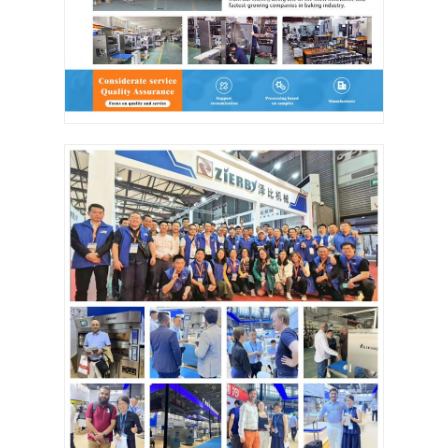
เครื่องปรับปรุงอาหาร
เครื่องรีดแป้ง
เครื่องตัดขนมปัง
เครื่องพิสูจน์เบเกอรี่
ตู้แช่แข็งสำหรับขึ้นรูปขนมปัง
เตาอบแบบแร็ค
เตาอบขนมพาณิชย์
เตาอบความร้อนหมุนเวียน
เตาอบแบบผสม
เตาอบพิซซ่า