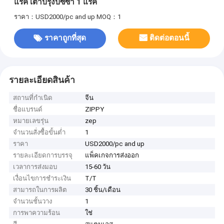
แรค เตาปรุงปิซซ่า 1 แรค
ราคา：USD2000/pc and up
MOQ：1
ราคาถูกที่สุด
ติดต่อตอนนี้
รายละเอียดสินค้า
สถานที่กำเนิด
จีน
ชื่อแบรนด์
ZIPPY
หมายเลขรุ่น
zep
จำนวนสั่งซื้อขั้นต่ำ
1
ราคา
USD2000/pc and up
รายละเอียดการบรรจุ
แพ็คเกจการส่งออก
เวลาการส่งมอบ
15-60 วัน
เงื่อนไขการชำระเงิน
T/T
สามารถในการผลิต
30 ชิ้น/เดือน
จำนวนชั้นวาง
1
การพาความร้อน
ใช่