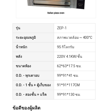
รุ่น
ZEP-1
ระยะอุณหภูมิ
สภาพแวดล้อม ~ 400°C
น้ําหนัก
95 กิโลกรัม
พลัง
220V 4.1KW/ชั้น
ขนาดห้อง
62*63*17.5 ซม.
O.D. - ทุกเตาอบ
99*91*41 ซม.
หน้าแรก
O.D. - 1 ชั้น + ตู้เก็บของ
91*91*117CM
สินค้า
O.D. - สองชั้น + แร็ค
99*91*130 ซม.
เกี่ยวกับเรา
ข้อดีของผู้ผลิต