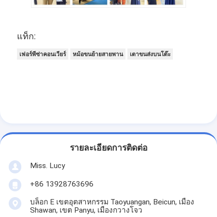
อุปกรณ์เบเกอรี่ขนาดเล็ก
ตู้แช่จอแสดงผลเชิงพาณิชย์
แท็ก:
เครื่องเย็นบนโต๊ะทํางาน
เฟอร์พีซ่าคอนเวียร์
หม้อขนย้ายสายพาน
เตาขนส่งบนโต๊ะ
บลาสท์ชิลเลอร์
เครื่องทำน้ำแข็ง
ตู้โชว์เบเกอรี่
รายละเอียดการติดต่อ
Miss. Lucy
+86 13928763696
บล็อก E เขตอุตสาหกรรม Taoyuangan, Beicun, เมือง
Shawan, เขต Panyu, เมืองกวางโจว