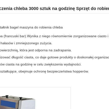
enia chleba 3000 sztuk na godzinę Sprzęt do robien
ztałtnik bagel maszyna do robienia chleba
a (francuski bar).Wynika z niego równomiernie zorganizowane ciasto i 
h hałasów i zmniejszonego zużycia.
wierzchnią, która jest odporna na zadrapania.
ować długość ciasta, co daje gotowe produkty o doskonałej organizacj
w ciasta na godzinę w celu zwiększenia wydajności.
kształtujące, obejmuje ochronę bezpieczeństwa hopperów.