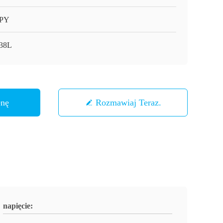
PPY
38L
enę
Rozmawiaj Teraz.
napięcie: