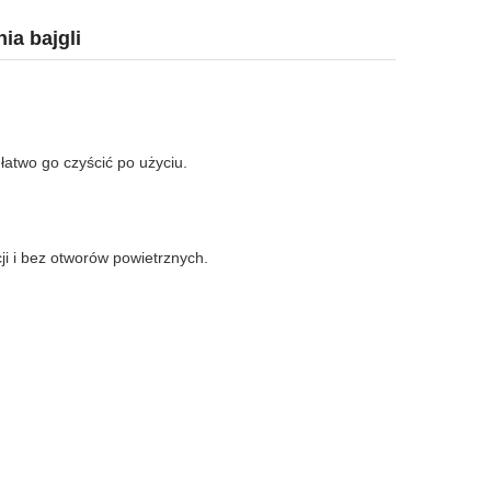
ia bajgli
łatwo go czyścić po użyciu.
i i bez otworów powietrznych.