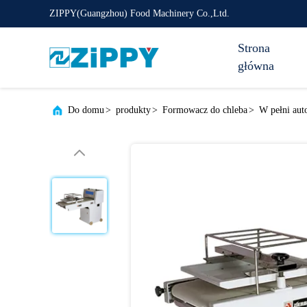
ZIPPY(Guangzhou) Food Machinery Co.,Ltd.
Strona
główna
Do domu
>
produkty
>
Formowacz do chleba
>
W pełni aut