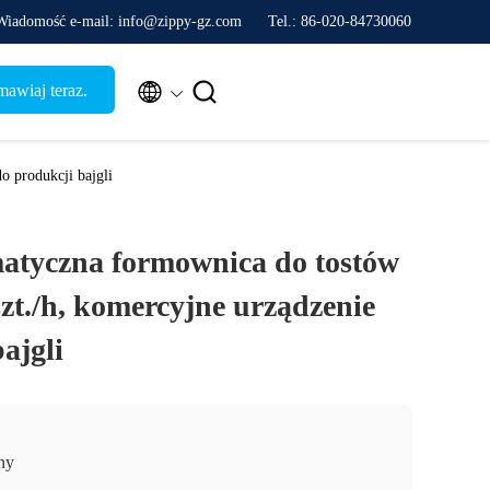
Wiadomość e-mail: info@zippy-gz.com
Tel.: 86-020-84730060


awiaj teraz.
o produkcji bajgli
atyczna formownica do tostów
szt./h, komercyjne urządzenie
ajgli
ny