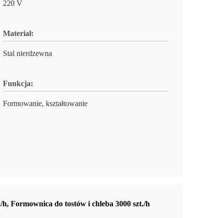
220 V
Materiał:
Stal nierdzewna
Funkcja:
Formowanie, kształtowanie
./h
,
Formownica do tostów i chleba 3000 szt./h