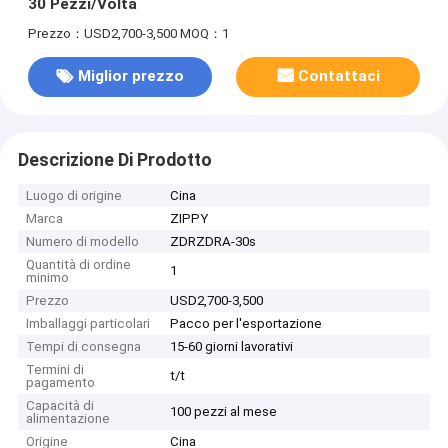
30 Pezzi/Volta
Prezzo：USD2,700-3,500
MOQ：1
Miglior prezzo
Contattaci
Descrizione Di Prodotto
Luogo di origine
Cina
Marca
ZIPPY
Numero di modello
ZDRZDRA-30s
Quantità di ordine
1
minimo
Prezzo
USD2,700-3,500
Imballaggi particolari
Pacco per l'esportazione
Tempi di consegna
15-60 giorni lavorativi
Termini di
t/t
pagamento
Capacità di
100 pezzi al mese
alimentazione
Origine
Cina