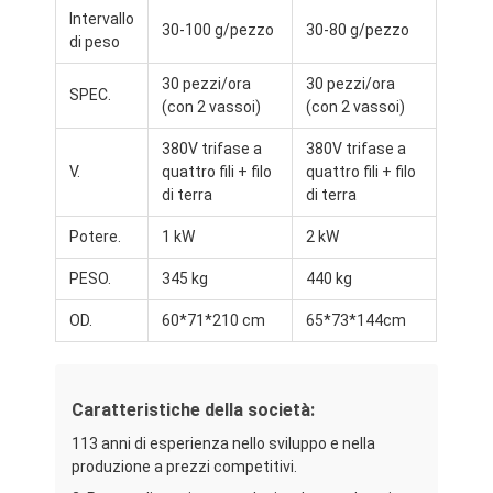
Intervallo
30-100 g/pezzo
30-80 g/pezzo
di peso
30 pezzi/ora
30 pezzi/ora
SPEC.
(con 2 vassoi)
(con 2 vassoi)
380V trifase a
380V trifase a
V.
quattro fili + filo
quattro fili + filo
di terra
di terra
Potere.
1 kW
2 kW
PESO.
345 kg
440 kg
OD.
60*71*210 cm
65*73*144cm
Casa.
Caratteristiche della società:
Prodotti
113 anni di esperienza nello sviluppo e nella
Chi Siamo
produzione a prezzi competitivi.