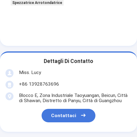
Piccole attrezzature da forno
Spezzatrice Arrotondatrice
Congelatore per display commerciale
Congelatore per banchi da lavoro
Refrigeratore di scoppio
Fabbricatore di ghiaccio
Dettagli Di Contatto
Display cabinet della pasticceria
Miss. Lucy
+86 13928763696
Blocco E, Zona Industriale Taoyuangan, Beicun, Città
di Shawan, Distretto di Panyu, Città di Guangzhou
Contattaci