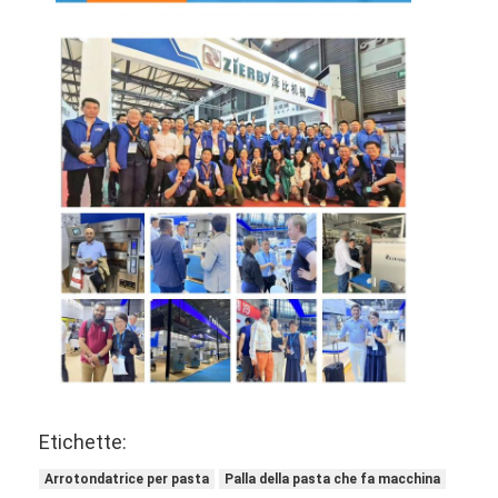
Fornitore di alimenti
Pasta Sheeter
Tagliapane commerciale
Proiettore di panificazione
Proofing del frigorifero
Forno a scaffale
forno per panetteria commerciale
forno di convezione
Forno combinato
Etichette:
forno della pizza
Arrotondatrice per pasta
Palla della pasta che fa macchina