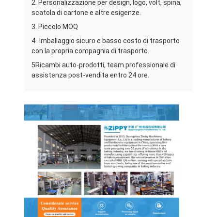
2. Personalizzazione per design, logo, volt, spina,
Visita alla fabbrica
scatola di cartone e altre esigenze.
3. Piccolo MOQ
Controllo della qualità
4- Imballaggio sicuro e basso costo di trasporto
con la propria compagnia di trasporto.
Contattaci
5Ricambi auto-prodotti, team professionale di
Notizie
assistenza post-vendita entro 24 ore.
Casi
Linea di produzione della panetteria
Miscelatore della farina
Picchiatrice di uova
Divider Rounder