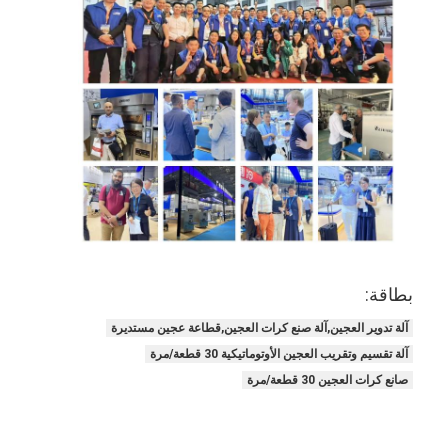
طابعة الغذاء
العجين المغطي بملاءة
آلة تقطيع الخبز التجارية
مصحح المخبوزات
مُبرّد مُخمّر
فرن الرف
فرن الخبز التجاري
بطاقة:
فرن حراري
آلة تدوير العجين,آلة صنع كرات العجين,قطاعة عجين مستديرة
آلة تقسيم وتقريب العجين الأوتوماتيكية 30 قطعة/مرة
فرن مزيج
صانع كرات العجين 30 قطعة/مرة
فرن البيتزا