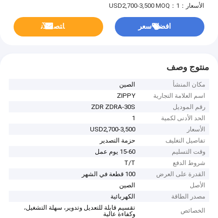
الأسعار：USD2,700-3,500
MOQ：1
افضل سعر
ﺎﺘﺼﻟ ﺍﻶﻧ
منتوج وصف
مكان المنشأ
الصين
اسم العلامة التجارية
ZIPPY
رقم الموديل
ZDR ZDRA-30S
الحد الأدنى لكمية
1
الأسعار
USD2,700-3,500
تفاصيل التغليف
حزمة التصدير
وقت التسليم
15-60 يوم عمل
شروط الدفع
T/T
القدرة على العرض
100 قطعة في الشهر
الأصل
الصين
مصدر الطاقة
الكهربائية
تقسيم قابلة للتعديل وتدوير، سهلة التشغيل،
الخصائص
وكفاءة عالية