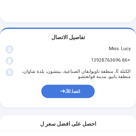
معدات الخبز الصغيرة
ثلاجة عرض تجارية
فريزر طاولة العمل
تفاصيل الاتصال
انفجار مبرد
Miss. Lucy
صانع الثلج
+86 13928763696
خزانة عرض المخبوزات
الكتلة E، منطقة تاويوانقان الصناعية، بيتشون، بلدة شاوان،
منطقة بانيو، مدينة قوانغتشو
ﺎﺘﺼﻟ ﺍﻶﻧ
احصل على افضل سعر ل