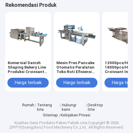
Rekomendasi Produk
Komersial Danish
Mesin Pres Pancake
12000pcs/H–
Shaping Bakery Line
Otomatis Peralatan
18000pcs/H M
Produksi Croissant
Toko Roti Efisiensi
Croissant Indu
Line Produksi
Tinggi
Peralatan Tok
Harga terbaik
Harga terbaik
Harga terb
Rumah
Tentang
Hubungi
Desktop
kita
kami
Site
Sitemap
Kebijakan Privasi
Kualitas
Garis Produksi Pakan
Pabrik cina.Copyright © 2026
ZIPPY(Guangzhou) Food Machinery Co.,Ltd.. All Rights Reserved.