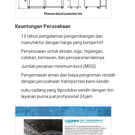
Tur Pabrik
Kontrol Kualitas
Keuntungan Perusahaan
Hubungi Kami
13 tahun pengalaman pengembangan dan
manufaktur dengan harga yang kompetitif
Berita
Penyesuaian untuk desain, logo, tegangan,
colokan, kemasan, dan persyaratan lainnya
Kasus
Jumlah pesanan minimum kecil (MOQ)
Pengemasan aman dan biaya pengiriman rendah
dengan perusahaan transportasi kami sendiri
Garis Produksi Pakan
suku cadang yang diproduksi sendiri dengan tim
layanan purna jual profesional 24 jam
Pengaduk tepung
Penggiling telur komersial
Divider Rounder