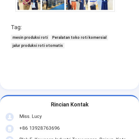
Peralatan Pakan Kecil
Freezer Tampilan Komersial
Tag:
Lemari Es Meja Kerja
mesin produksi roti
Peralatan toko roti komersial
Pendingin Ledakan
jalur produksi roti otomatis
Pembuat es
Lemari Pajang Toko Roti
Rincian Kontak
Miss. Lucy
+86 13928763696