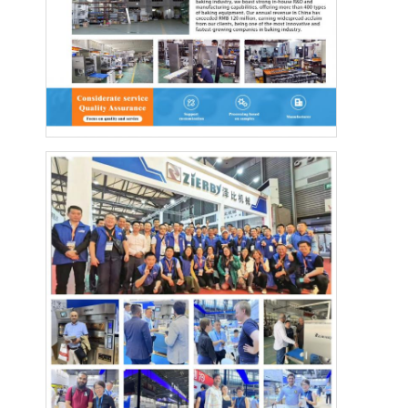
Pembentuk Roti
Pemipih Adonan
Pemotong Roti Komersial
Penguji roti
Kulkas Proofer
Oven rak
Oven toko roti komersial
Oven Konveksi
Oven kombinasi
Oven piza