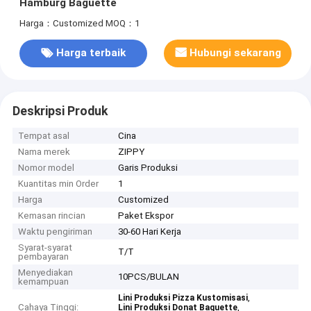
Hamburg Baguette
Harga：Customized
MOQ：1
Harga terbaik
Hubungi sekarang
Deskripsi Produk
Tempat asal
Cina
Nama merek
ZIPPY
Nomor model
Garis Produksi
Kuantitas min Order
1
Harga
Customized
Kemasan rincian
Paket Ekspor
Waktu pengiriman
30-60 Hari Kerja
Syarat-syarat
T/T
pembayaran
Menyediakan
10PCS/BULAN
kemampuan
,
Lini Produksi Pizza Kustomisasi
Cahaya Tinggi:
,
Lini Produksi Donat Baguette