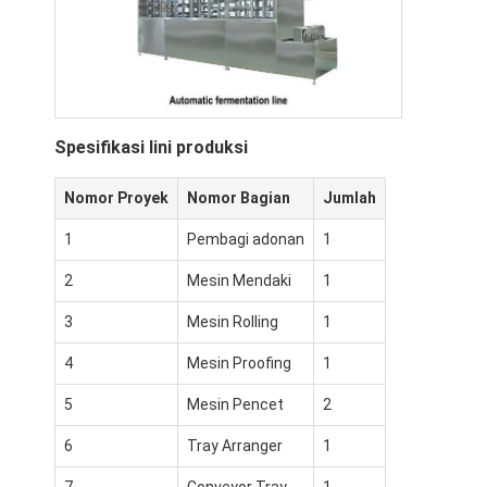
Spesifikasi lini produksi
Nomor Proyek
Nomor Bagian
Jumlah
1
Pembagi adonan
1
2
Mesin Mendaki
1
3
Mesin Rolling
1
4
Mesin Proofing
1
5
Mesin Pencet
2
6
Tray Arranger
1
7
Conveyor Tray
1