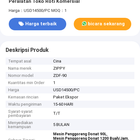
Peralatan Toko Roti Komersial
Harga：USD14500/PC
MOQ：1
Harga terbaik
bicara sekarang
Deskripsi Produk
Tempat asal
Cina
Nama merek
ZIPPY
Nomor model
ZDF-90
Kuantitas min Order
1
Harga
USD14500/PC
Kemasan rincian
Paket Ekspor
Waktu pengiriman
15-60 HARI
Syarat-syarat
T/T
pembayaran
Menyediakan
5 BULAN
kemampuan
,
Mesin Penggoreng Donat 90L
,
Mesin Penggoreng Donat 1200 Buah/Jam