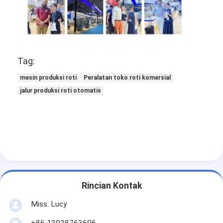
Pembentuk Roti
Pemipih Adonan
Pemotong Roti Komersial
Tag:
Penguji roti
mesin produksi roti
Peralatan toko roti komersial
jalur produksi roti otomatis
Kulkas Proofer
Oven rak
Oven toko roti komersial
Oven Konveksi
Oven kombinasi
Rincian Kontak
Oven piza
Miss. Lucy