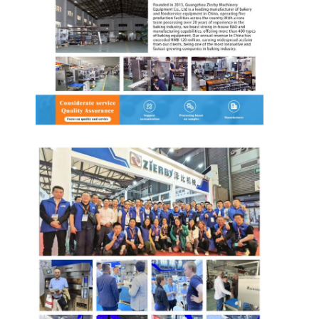
Tur Pabrik
Kontrol Kualitas
Hubungi Kami
Berita
Kasus
Garis Produksi Pakan
Pengaduk tepung
Penggiling telur komersial
Divider Rounder