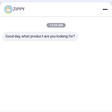
ZIPPY
Rekomendasi Produk
12:55 AM
Good day, what product are you looking for?
Komersial Danish
Mesin Pres Pancake
12000pcs/H–
Shaping Bakery Line
Otomatis Peralatan
18000pcs/H M
Produksi Croissant
Toko Roti Efisiensi
Croissant Indu
Line Produksi
Tinggi
Peralatan Tok
Harga terbaik
Harga terbaik
Harga terb
Rumah
Tentang
Hubungi
Desktop
kita
kami
Site
Sitemap
Kebijakan Privasi