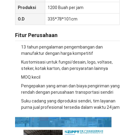
Produksi
1200 Buah per jam
O.D
335*78*101cm
Fitur Perusahaan
13 tahun pengalaman pengembangan dan
manufaktur dengan harga kompetitif
Kustomisasi untuk fungsi/desain, logo, voltase,
steker, kotak karton, dan persyaratan lainnya
MOQ kecil
Pengepakan yang aman dan biaya pengiriman yang
rendah dengan perusahaan transportasi sendiri
Rumah
Suku cadang yang diproduksi sendiri, tim layanan
purna jual profesional tersedia dalam waktu 24 jam
Produk
Tentang Kami