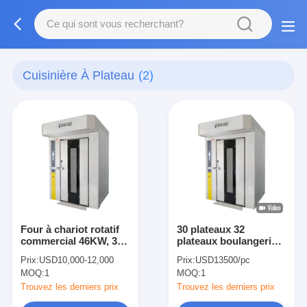
Cuisinière À Plateau
(2)
Four à chariot rotatif
30 plateaux 32
commercial 46KW, 32
plateaux boulangerie
plateaux, four rotatif
four rotatif four rotatif
Prix:
USD10,000-12,000
Prix:
USD13500/pc
électrique
four en acier
MOQ:
1
MOQ:
1
inoxydable
Trouvez les derniers prix
Trouvez les derniers prix