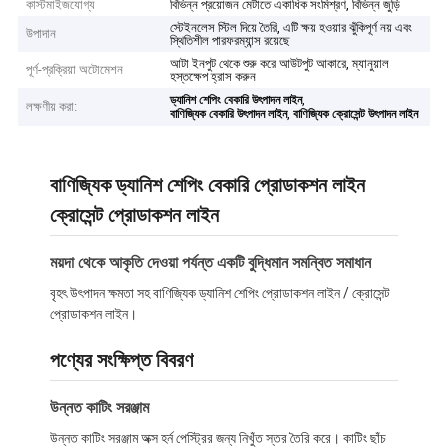
কাস্টমাইজযোগ্য
বিভিন্ন প্রয়োজন মেটাতে একাধিক সংমিশ্রণ, বিভিন্ন জুড়ি
স্টেইনলেস স্টিল দিয়ে তৈরি, এটি ক্ষয় হওয়ার ঝুঁকিপূর্ণ নয় এবং
উপাদান
স্থিতিশীল পারফরম্যান্স রয়েছে
আটা ইনপুট থেকে শুরু করে আউটপুট আকারে, ম্যানুয়াল
পূর্ণ-প্রক্রিয়া অটোমেশন
হস্তক্ষেপ হ্রাস করুন
,
ড্যানিশ শেপিং বেকারি উৎপাদন লাইন
লক্ষণীয় করা:
,
বাণিজ্যিক বেকারি উৎপাদন লাইন
বাণিজ্যিক ক্রোসেন্ট উৎপাদন লাইন
বাণিজ্যিক ড্যানিশ শেপিং বেকারি প্রোডাকশন লাইন
ক্রোসেন্ট প্রোডাকশন লাইন
ময়দা থেকে আকৃতি দেওয়া পর্যন্ত একটি বুদ্ধিমান সমন্বিত সমাধান
বৃহৎ উৎপাদন ক্ষমতা সহ বাণিজ্যিক ড্যানিশ শেপিং প্রোডাকশন লাইন / ক্রোসেন্ট
প্রোডাকশন লাইন।
পণ্যের সংক্ষিপ্ত বিবরণ
উন্নত কাটিং সরঞ্জাম
উন্নত কাটিং সরঞ্জাম অক্স হর্ন পেস্ট্রির জন্য নিখুঁত স্তর তৈরি করে। কাটিং ছাঁচ