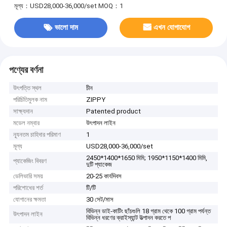
মূল্য：USD28,000-36,000/set
MOQ：1
ভালো দাম
এখন যোগাযোগ
পণ্যের বর্ণনা
উৎপত্তি স্থল
চীন
পরিচিতিমুলক নাম
ZIPPY
সাক্ষ্যদান
Patented product
মডেল নম্বার
উৎপাদন লাইন
ন্যূনতম চাহিদার পরিমাণ
1
মূল্য
USD28,000-36,000/set
2450*1400*1650 মিমি; 1950*1150*1400 মিমি,
প্যাকেজিং বিবরণ
দুটি প্যাকেজ
ডেলিভারি সময়
20-25 কার্যদিবস
পরিশোধের শর্ত
টি/টি
যোগানের ক্ষমতা
30 সেট/মাস
বিভিন্ন ডাই-কাটিং ছাঁচগুলি 18 গ্রাম থেকে 100 গ্রাম পর্যন্ত
উৎপাদন লাইন
বিভিন্ন ধরণের ক্রাইস্যান্ট উত্পাদন করতে প