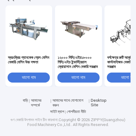
স্বয়ংক্রিয় প্যানকেক প্রেস মেশিন
১২০০০ পিসি/এইচ১৮০০০
বর্গক্ষেত্র রুটি আকৃতির
বেকারি মেশিন উচ্চ দক্ষতা
পিসি/এইচ ইন্ডাস্ট্রিয়াল
কাস্টমাইজড বেকারি উত
ক্রোয়াসান মেশিন বেকারি সরঞ্জাম
সরঞ্জাম
ভালো দাম
ভালো দাম
ভালো দাম
বাড়ি
আমাদের
আমাদের সাথে যোগাযোগ
Desktop
Site
সম্পর্কে
করুন
সাইট ম্যাপ
গোপনীয়তা নীতি
গুণ
বেকারি উৎপাদন লাইন
চীন কারখানা.Copyright © 2026 ZIPPY(Guangzhou)
Food Machinery Co.,Ltd.. All Rights Reserved.