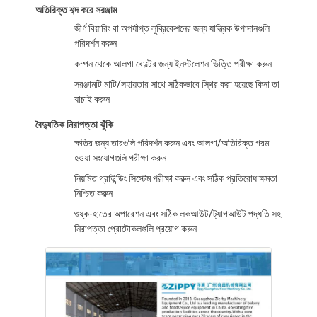
ফুড মোল্ডার
অতিরিক্ত শব্দ করে সরঞ্জাম
জীর্ণ বিয়ারিং বা অপর্যাপ্ত লুব্রিকেশনের জন্য যান্ত্রিক উপাদানগুলি
ময়দার চাদর
পরিদর্শন করুন
কম্পন থেকে আলগা বোল্টের জন্য ইনস্টলেশন ভিত্তি পরীক্ষা করুন
বাণিজ্যিক রুটি স্লাইসার
সরঞ্জামটি মাটি/সহায়তার সাথে সঠিকভাবে স্থির করা হয়েছে কিনা তা
যাচাই করুন
বেকারি প্রুফার
বৈদ্যুতিক নিরাপত্তা ঝুঁকি
রেফ্রিজারেটর প্রুফার
ক্ষতির জন্য তারগুলি পরিদর্শন করুন এবং আলগা/অতিরিক্ত গরম
হওয়া সংযোগগুলি পরীক্ষা করুন
র‍্যাক ওভেন
নিয়মিত গ্রাউন্ডিং সিস্টেম পরীক্ষা করুন এবং সঠিক প্রতিরোধ ক্ষমতা
নিশ্চিত করুন
বাণিজ্যিক বেকারি ওভেন
শুষ্ক-হাতের অপারেশন এবং সঠিক লকআউট/ট্যাগআউট পদ্ধতি সহ
পরিচলন চুলা
নিরাপত্তা প্রোটোকলগুলি প্রয়োগ করুন
কম্বিনেশন ওভেন
পিজা ওভেন