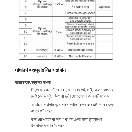
কারখানা ভ্রমণ
গুণগত মান নিয়ন্ত্রণ
যোগাযোগ করুন
খবর
মামলা
সাধারণ সমস্যাগুলির সমাধান
সরঞ্জাম হঠাৎ বন্ধ হয়ে যাওয়া
বেকারি উৎপাদন লাইন
বিদ্যুৎ সরবরাহ পরীক্ষা করুন, যার মধ্যে মেইন সুইচ এবং সরঞ্জামের
ডেডিকেটেড সুইচ ট্রিপ বা দুর্বল যোগাযোগের জন্য পরীক্ষা করুন
ময়দা মিশুক
সরঞ্জামের অ্যালার্ম সূচক আলো পরীক্ষা করুন এবং ফল্ট কোডের জন্য
বাণিজ্যিক ডিম বিটার
ম্যানুয়ালটি দেখুন
ভাঙ্গা বেল্ট/চেইন বা আলগা কাপলিংগুলির জন্য ট্রান্সমিশন
ডিভাইডার রাউন্ডার
উপাদানগুলি পরিদর্শন করুন