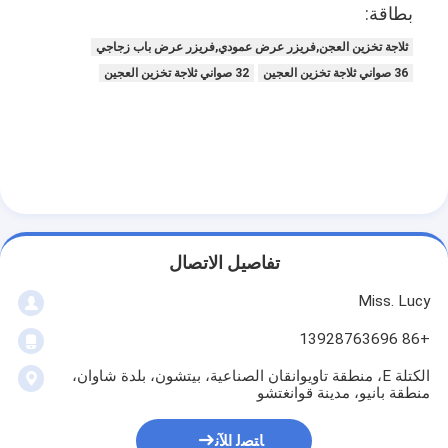
معدات الخبز الصغيرة
بطاقة:
ثلاجة تخزين العجن,فريزر عرض عمودي,فريزر عرض باب زجاجي
ثلاجة عرض تجارية
36 صواني ثلاجة تخزين العجين
32 صواني ثلاجة تخزين العجين
فريزر طاولة العمل
انفجار مبرد
صانع الثلج
خزانة عرض المخبوزات
تفاصيل الاتصال
Miss. Lucy
+86 13928763696
الكتلة E، منطقة تاويوانقان الصناعية، بيتشون، بلدة شاوان،
منطقة بانيو، مدينة قوانغتشو
ﺎﺘﺼﻟ ﺍﻶﻧ