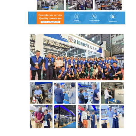
طابعة الغذاء
العجين المغطي بملاءة
آلة تقطيع الخبز التجارية
مصحح المخبوزات
مُبرّد مُخمّر
فرن الرف
فرن الخبز التجاري
فرن حراري
فرن مزيج
فرن البيتزا