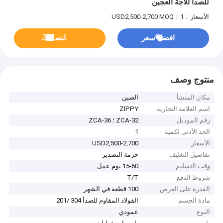
للصدأ ثلاجة العجين
الأسعار：USD2,500-2,700
MOQ：1
افضل سعر
ﺎﺘﺼﻟ ﺍﻶﻧ
منتوج وصف
مكان المنشأ
الصين
اسم العلامة التجارية
ZIPPY
رقم الموديل
ZCA-32 ؛ ZCA-36
الحد الأدنى لكمية
1
الأسعار
USD2,500-2,700
تفاصيل التغليف
حزمة التصدير
وقت التسليم
15-60 يوم عمل
شروط الدفع
T/T
القدرة على العرض
100 قطعة في الشهر
مادة الجسم
الفولاذ المقاوم للصدأ 304 /201
النوع
عمودي