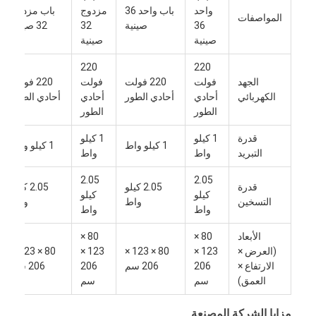
واحد
باب واحد 36
مزدوج
باب مزدوج
المواصفات
36
صينية
32
32 صينية
صينية
صينية
220
220
الجهد
فولت
220 فولت
فولت
220 فولت
الكهربائي
أحادي
أحادي الطور
أحادي
أحادي الطور
الطور
الطور
قدرة
1 كيلو
1 كيلو
1 كيلو واط
1 كيلو واط
التبريد
واط
واط
2.05
2.05
قدرة
2.05 كيلو
2.05 كيلو
كيلو
كيلو
التسخين
واط
واط
واط
واط
الصفحة الرئيسية
الأبعاد
80 ×
80 ×
(العرض ×
123 ×
80 × 123 ×
123 ×
80 × 123 ×
الارتفاع ×
206
206 سم
206
206 سم
المنتجات
العمق)
سم
سم
حولنا
مزايا الشركة المصنعة